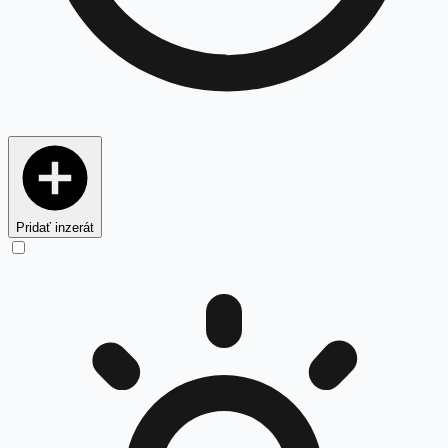
Pridať inzerát