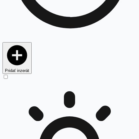
Pridať inzerát