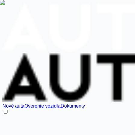
Nové autá
Overenie vozidla
Dokumenty