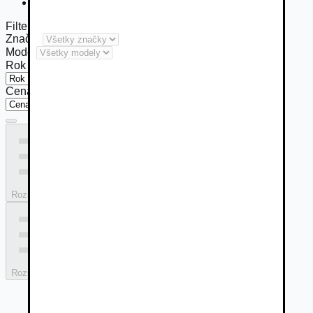
» Audi TTS - Roadster
Filter
Značka
Model
Rok výroby od
Cena do (€)
Rozšírený filter
Rozšírený filter