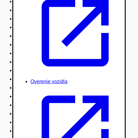
Nákladné vozidlá nad 7,5t
Ťahače a kamióny
Motocykle
Náhradné diely
Autobusy
Vodné/Snežné skútre, štvorkolky
Obytné prívesy autokaravany / bufety
Poľnohospodárske vozidlá / stroje
Stavebné stroje nakladače / sklápače
Hydraulické ruky autožeriavy
Overenie vozidla
Vysokozdvižné vozíky
Špeciály/nosiče kontajnerov
Návesy/prívesy nadstavby
Privesné vozíky
Lode/člny, lietadlá/vznášadlá
Pneumatiky disky