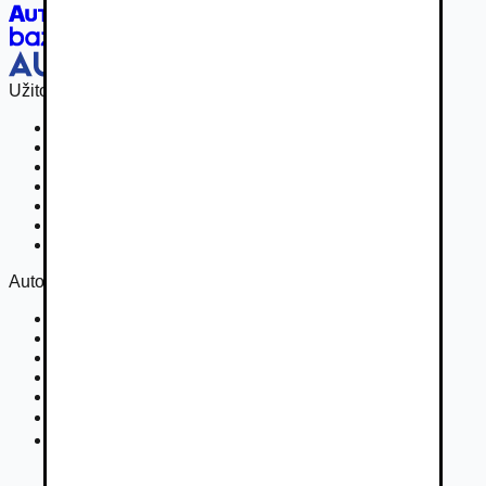
Užitočné odkazy
Osobné vozidla
Užitkové vozidlá do 3,5 t
Nákladné vozidlá 3,5 - 7,5 t
Nákladné vozidlá nad 7,5 t
Ťahače a kamióny
Motocykle
Náhradné diely
Autovia
Kontakt
Cookies
Podmienky inzercie
GDPR
Súťaž
Nastavenie súkromia
DSA