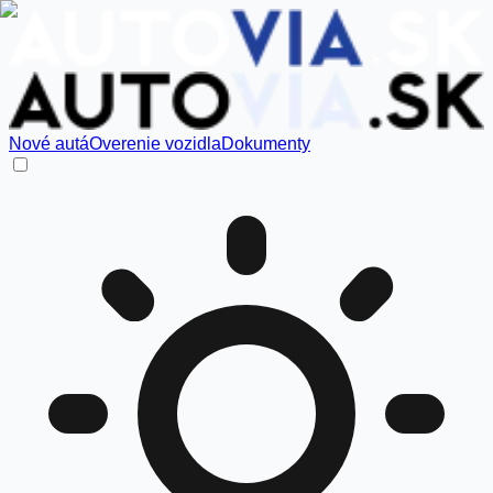
Nové autá
Overenie vozidla
Dokumenty