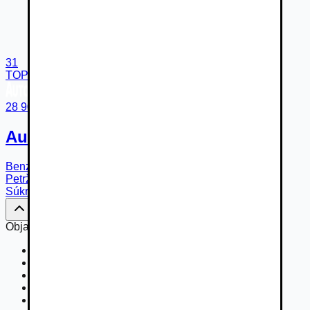
31
TOP
28 900 €
Audi TTS Roadster
Benzín
6-st. automatická
r.v.
2016
139 000
km
Bratislava -
Petržalka
Súkromný predajca
Objavte viac možností na Autobazar.EU
» Audi TTS
» Audi TTS - 2016
» Audi TTS - Benzín
» Audi TTS - 228 kW
» Audi TTS - 4x4