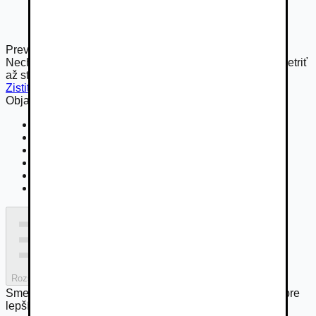
Preverte si vozidlo technikom od Autobazar.EU
Nechajte to na nás. Komplexné preverenie vám môže ušetriť
až stovky eur.
Zistiť viac
Objavte viac možností na Autobazar.EU
» Audi TTS
» Audi TTS - 2016
» Audi TTS - Benzín
» Audi TTS - 228 kW
» Audi TTS - 4x4
» Audi TTS - Roadster
Rozšírený filter
Sme hrdou súčasťou rodiny Autobazar.eu, spájame sily pre
lepší inzertný zážitok.