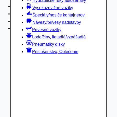
Hydraulické ruky autožeriavy
Privesné vozíky
Vysokozdvižné vozíky
Lode/člny, lietadlá/vznášadlá
Špeciály/nosiče kontajnerov
Pneumatiky disky
Návesy/prívesy nadstavby
Príslušenstvo, Oblečenie
Privesné vozíky
Lode/člny, lietadlá/vznášadlá
Pneumatiky disky
Príslušenstvo, Oblečenie