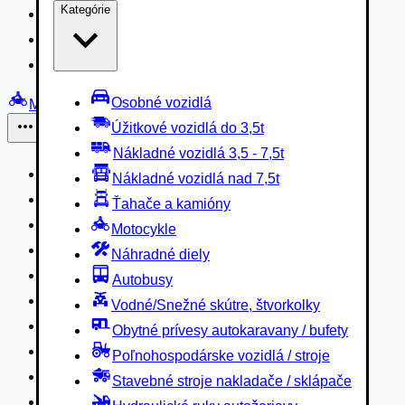
Kategórie
Nákladné vozidlá 3,5 - 7,5t
Nákladné vozidlá nad 7,5t
Ťahače a kamióny
Osobné vozidlá
Motocykle
Úžitkové vozidlá do 3,5t
Iné
Nákladné vozidlá 3,5 - 7,5t
Náhradné diely
Nákladné vozidlá nad 7,5t
Autobusy
Ťahače a kamióny
Vodné/Snežné skútre, štvorkolky
Motocykle
Obytné prívesy autokaravany / bufety
Náhradné diely
Poľnohospodárske vozidlá / stroje
Autobusy
Stavebné stroje nakladače / sklápače
Vodné/Snežné skútre, štvorkolky
Hydraulické ruky autožeriavy
Obytné prívesy autokaravany / bufety
Vysokozdvižné vozíky
Poľnohospodárske vozidlá / stroje
Špeciály/nosiče kontajnerov
Stavebné stroje nakladače / sklápače
Návesy/prívesy nadstavby