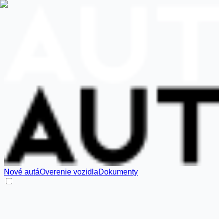
Nové autá
Overenie vozidla
Dokumenty