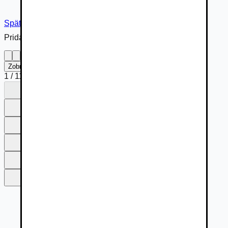
Späť na inzerát
Pridané cez
Zobraziť na celú obrazovku
1
/
11
1
2
3
4
5
6
7
8
9
10
11
1
2
3
4
5
6
7
8
9
10
11