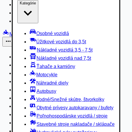
Kategórie
Nákladné vozidlá 3,5 - 7,5t
Nákladné vozidlá nad 7,5t
Ťahače a kamióny
Osobné vozidlá
Motocykle
Úžitkové vozidlá do 3,5t
Iné
Nákladné vozidlá 3,5 - 7,5t
Náhradné diely
Nákladné vozidlá nad 7,5t
Autobusy
Ťahače a kamióny
Vodné/Snežné skútre, štvorkolky
Motocykle
Obytné prívesy autokaravany / bufety
Náhradné diely
Poľnohospodárske vozidlá / stroje
Autobusy
Stavebné stroje nakladače / sklápače
Vodné/Snežné skútre, štvorkolky
Hydraulické ruky autožeriavy
Obytné prívesy autokaravany / bufety
Vysokozdvižné vozíky
Poľnohospodárske vozidlá / stroje
Špeciály/nosiče kontajnerov
Stavebné stroje nakladače / sklápače
Návesy/prívesy nadstavby