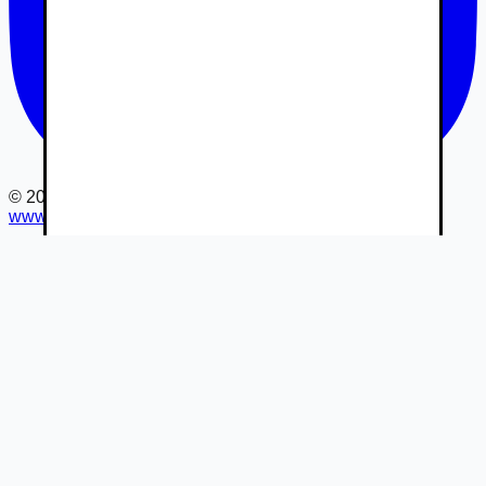
©
2026
www.autovia.sk
-
Všetky práva vyhradené