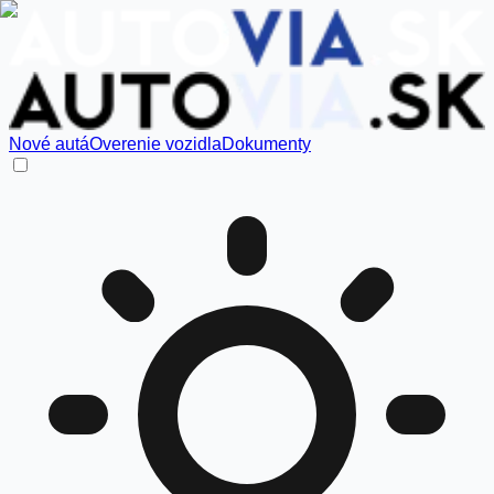
Nové autá
Overenie vozidla
Dokumenty