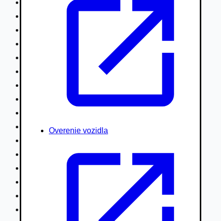
Nákladné vozidlá nad 7,5t
Ťahače a kamióny
Motocykle
Náhradné diely
Autobusy
Vodné/Snežné skútre, štvorkolky
Obytné prívesy autokaravany / bufety
Poľnohospodárske vozidlá / stroje
Stavebné stroje nakladače / sklápače
Hydraulické ruky autožeriavy
Overenie vozidla
Vysokozdvižné vozíky
Špeciály/nosiče kontajnerov
Návesy/prívesy nadstavby
Privesné vozíky
Lode/člny, lietadlá/vznášadlá
Pneumatiky disky