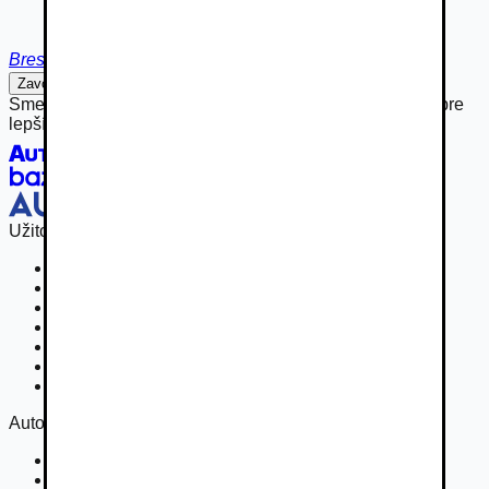
Brestovany
Zavolať
Napísať
Sme hrdou súčasťou rodiny Autobazar.eu, spájame sily pre
lepší inzertný zážitok.
Užitočné odkazy
Osobné vozidla
Užitkové vozidlá do 3,5 t
Nákladné vozidlá 3,5 - 7,5 t
Nákladné vozidlá nad 7,5 t
Ťahače a kamióny
Motocykle
Náhradné diely
Autovia
Kontakt
Cookies