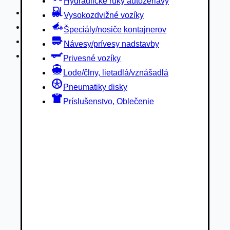
Hydraulické ruky autožeriavy
Privesné vozíky
Vysokozdvižné vozíky
Lode/člny, lietadlá/vznášadlá
Špeciály/nosiče kontajnerov
Pneumatiky disky
Návesy/prívesy nadstavby
Príslušenstvo, Oblečenie
Privesné vozíky
Lode/člny, lietadlá/vznášadlá
Pneumatiky disky
Príslušenstvo, Oblečenie