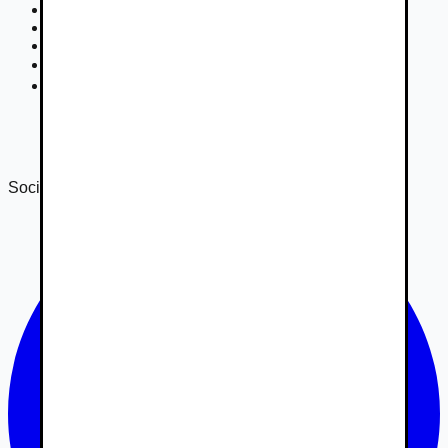
Podmienky inzercie
GDPR
Súťaž
Nastavenie súkromia
DSA
Správa o transparentnosti 2024
Správa o transparentnosti 2025
Sociálne siete