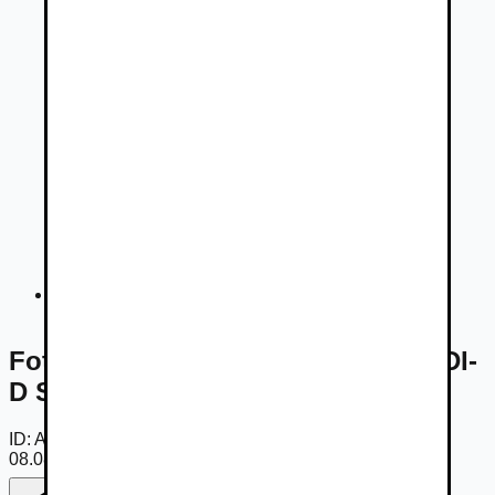
Fotogaléria
Fotogaléria -
Mitsubishi Pajero 3.2DI-
D SWB Invite AT
ID:
AmOAfmqCgCW
08.08.2026