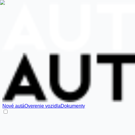
Nové autá
Overenie vozidla
Dokumenty