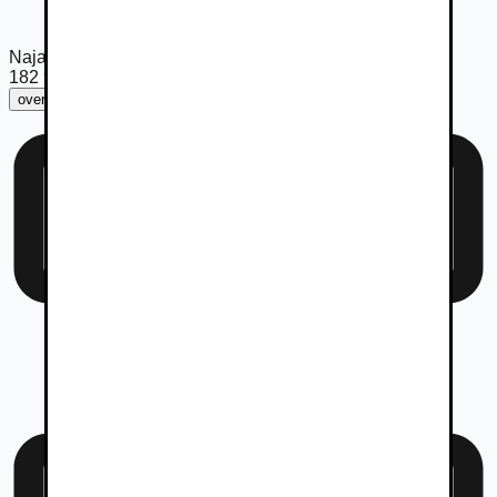
Najazdené km
182 920
km
overiť km