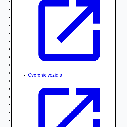
Nákladné vozidlá nad 7,5t
Ťahače a kamióny
Motocykle
Náhradné diely
Autobusy
Vodné/Snežné skútre, štvorkolky
Obytné prívesy autokaravany / bufety
Poľnohospodárske vozidlá / stroje
Stavebné stroje nakladače / sklápače
Hydraulické ruky autožeriavy
Overenie vozidla
Vysokozdvižné vozíky
Špeciály/nosiče kontajnerov
Návesy/prívesy nadstavby
Privesné vozíky
Lode/člny, lietadlá/vznášadlá
Pneumatiky disky