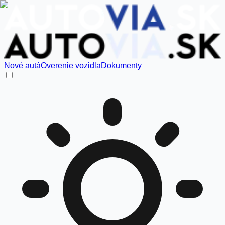
Nové autá
Overenie vozidla
Dokumenty