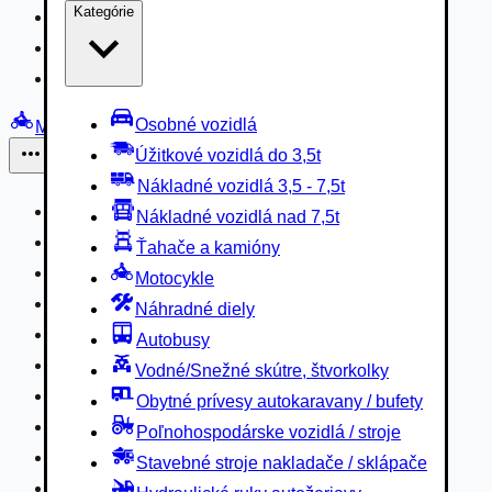
Kategórie
Nákladné vozidlá 3,5 - 7,5t
Nákladné vozidlá nad 7,5t
Ťahače a kamióny
Osobné vozidlá
Motocykle
Úžitkové vozidlá do 3,5t
Iné
Nákladné vozidlá 3,5 - 7,5t
Náhradné diely
Nákladné vozidlá nad 7,5t
Autobusy
Ťahače a kamióny
Vodné/Snežné skútre, štvorkolky
Motocykle
Obytné prívesy autokaravany / bufety
Náhradné diely
Poľnohospodárske vozidlá / stroje
Autobusy
Stavebné stroje nakladače / sklápače
Vodné/Snežné skútre, štvorkolky
Hydraulické ruky autožeriavy
Obytné prívesy autokaravany / bufety
Vysokozdvižné vozíky
Poľnohospodárske vozidlá / stroje
Špeciály/nosiče kontajnerov
Stavebné stroje nakladače / sklápače
Návesy/prívesy nadstavby