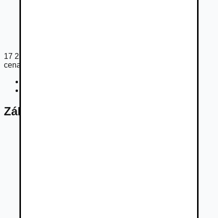
17 256
€
cena s DPH
Cena bez DPH
14 030
€
Registračný poplatok
405
€
Základné údaje