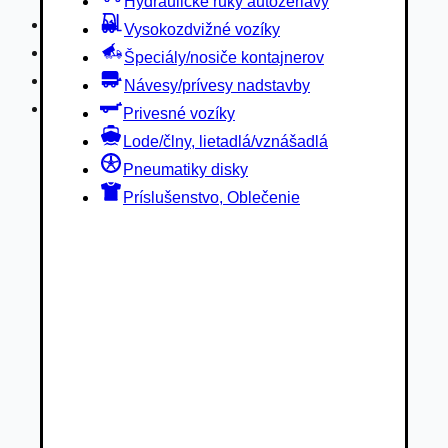
Hydraulické ruky autožeriavy
Privesné vozíky
Vysokozdvižné vozíky
Lode/člny, lietadlá/vznášadlá
Špeciály/nosiče kontajnerov
Pneumatiky disky
Návesy/prívesy nadstavby
Príslušenstvo, Oblečenie
Privesné vozíky
Lode/člny, lietadlá/vznášadlá
Pneumatiky disky
Príslušenstvo, Oblečenie