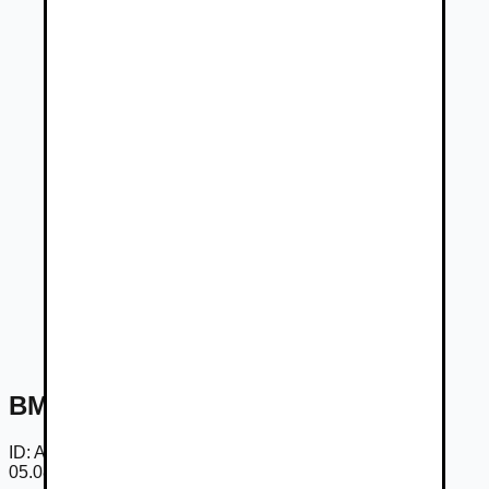
BMW Řada 5 3.0D xD
ID:
Ab-AE24xnq2
05.08.2026