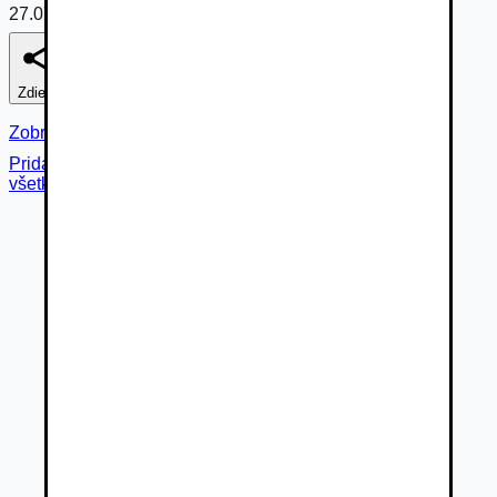
27.07.2026
Zdieľať
Nahlásiť
Zobraziť fotogalériu
Pridané cez
všetky fotky (
21
)