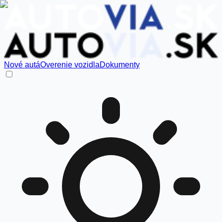
Nové autá
Overenie vozidla
Dokumenty