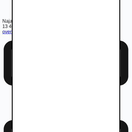
Najazdené km
13 403
km
overiť km