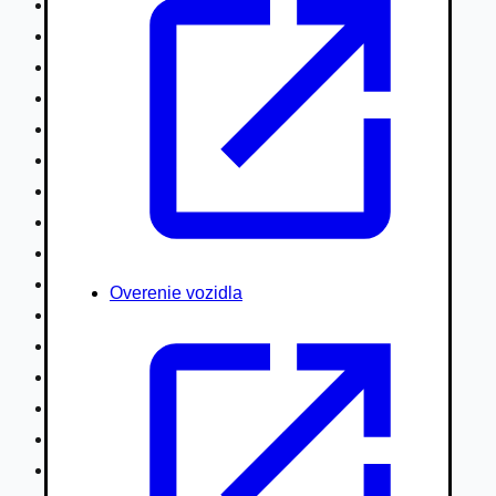
Nákladné vozidlá nad 7,5t
Ťahače a kamióny
Motocykle
Náhradné diely
Autobusy
Vodné/Snežné skútre, štvorkolky
Obytné prívesy autokaravany / bufety
Poľnohospodárske vozidlá / stroje
Stavebné stroje nakladače / sklápače
Hydraulické ruky autožeriavy
Overenie vozidla
Vysokozdvižné vozíky
Špeciály/nosiče kontajnerov
Návesy/prívesy nadstavby
Privesné vozíky
Lode/člny, lietadlá/vznášadlá
Pneumatiky disky