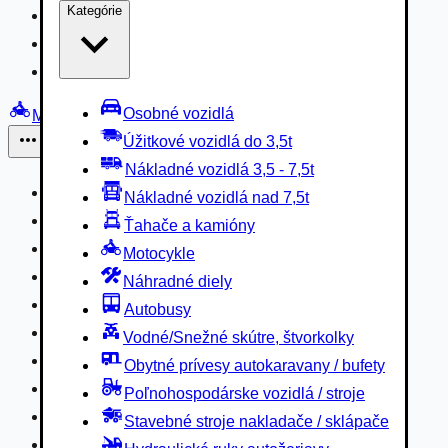
Kategórie
Nákladné vozidlá 3,5 - 7,5t
Nákladné vozidlá nad 7,5t
Ťahače a kamióny
Osobné vozidlá
Motocykle
Úžitkové vozidlá do 3,5t
Iné
Nákladné vozidlá 3,5 - 7,5t
Náhradné diely
Nákladné vozidlá nad 7,5t
Autobusy
Ťahače a kamióny
Vodné/Snežné skútre, štvorkolky
Motocykle
Obytné prívesy autokaravany / bufety
Náhradné diely
Poľnohospodárske vozidlá / stroje
Autobusy
Stavebné stroje nakladače / sklápače
Vodné/Snežné skútre, štvorkolky
Hydraulické ruky autožeriavy
Obytné prívesy autokaravany / bufety
Vysokozdvižné vozíky
Poľnohospodárske vozidlá / stroje
Špeciály/nosiče kontajnerov
Stavebné stroje nakladače / sklápače
Návesy/prívesy nadstavby