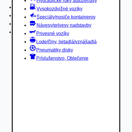
Hydraulické ruky autožeriavy
Privesné vozíky
Vysokozdvižné vozíky
Lode/člny, lietadlá/vznášadlá
Špeciály/nosiče kontajnerov
Pneumatiky disky
Návesy/prívesy nadstavby
Príslušenstvo, Oblečenie
Privesné vozíky
Lode/člny, lietadlá/vznášadlá
Pneumatiky disky
Príslušenstvo, Oblečenie