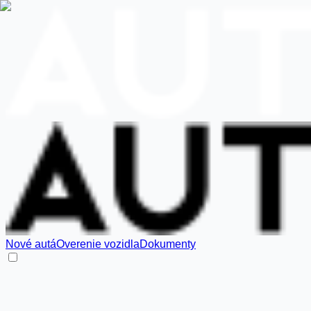
Nové autá
Overenie vozidla
Dokumenty