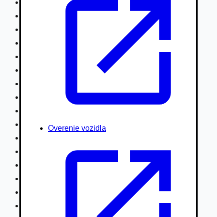
Nákladné vozidlá nad 7,5t
Ťahače a kamióny
Motocykle
Náhradné diely
Autobusy
Vodné/Snežné skútre, štvorkolky
Obytné prívesy autokaravany / bufety
Poľnohospodárske vozidlá / stroje
Stavebné stroje nakladače / sklápače
Hydraulické ruky autožeriavy
Overenie vozidla
Vysokozdvižné vozíky
Špeciály/nosiče kontajnerov
Návesy/prívesy nadstavby
Privesné vozíky
Lode/člny, lietadlá/vznášadlá
Pneumatiky disky