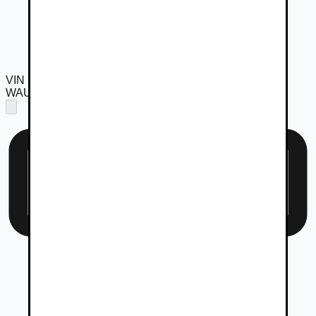
VIN
WAUZZZ4G4EN186271