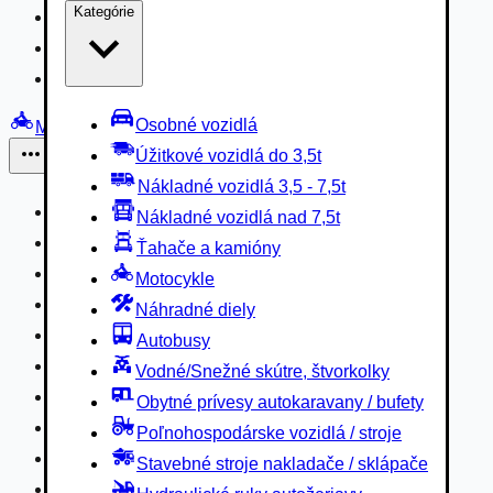
Kategórie
Nákladné vozidlá 3,5 - 7,5t
Nákladné vozidlá nad 7,5t
Ťahače a kamióny
Osobné vozidlá
Motocykle
Úžitkové vozidlá do 3,5t
Iné
Nákladné vozidlá 3,5 - 7,5t
Náhradné diely
Nákladné vozidlá nad 7,5t
Autobusy
Ťahače a kamióny
Vodné/Snežné skútre, štvorkolky
Motocykle
Obytné prívesy autokaravany / bufety
Náhradné diely
Poľnohospodárske vozidlá / stroje
Autobusy
Stavebné stroje nakladače / sklápače
Vodné/Snežné skútre, štvorkolky
Hydraulické ruky autožeriavy
Obytné prívesy autokaravany / bufety
Vysokozdvižné vozíky
Poľnohospodárske vozidlá / stroje
Špeciály/nosiče kontajnerov
Stavebné stroje nakladače / sklápače
Návesy/prívesy nadstavby