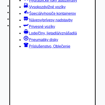
Hydraulické ruky autožeriavy
Privesné vozíky
Vysokozdvižné vozíky
Lode/člny, lietadlá/vznášadlá
Špeciály/nosiče kontajnerov
Pneumatiky disky
Návesy/prívesy nadstavby
Príslušenstvo, Oblečenie
Privesné vozíky
Lode/člny, lietadlá/vznášadlá
Pneumatiky disky
Príslušenstvo, Oblečenie