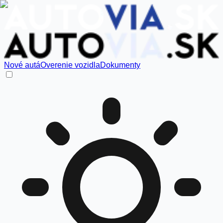
Nové autá
Overenie vozidla
Dokumenty