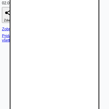
02.06.2026
Zdieľať
Nahlásiť
Zobraziť fotogalériu
Pridané cez
všetky fotky (
36
)