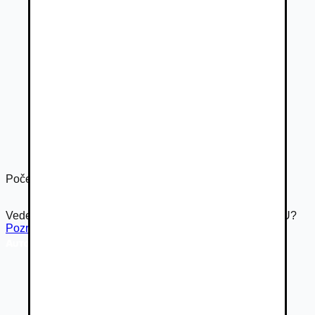
Počet dverí
5
Vedeli ste že Autovia.sk je súčasťou rodiny Autobazar.EU?
Pozrieť inzerát na