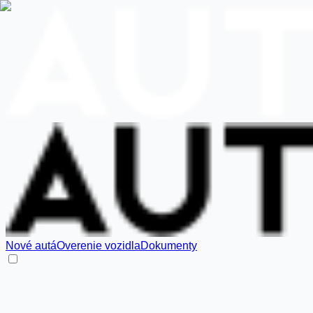
Nové autá
Overenie vozidla
Dokumenty