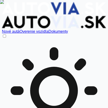
Nové autá
Overenie vozidla
Dokumenty