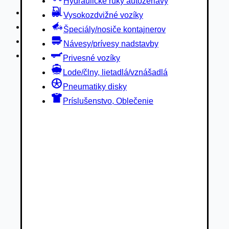
Hydraulické ruky autožeriavy
Privesné vozíky
Vysokozdvižné vozíky
Lode/člny, lietadlá/vznášadlá
Špeciály/nosiče kontajnerov
Pneumatiky disky
Návesy/prívesy nadstavby
Príslušenstvo, Oblečenie
Privesné vozíky
Lode/člny, lietadlá/vznášadlá
Pneumatiky disky
Príslušenstvo, Oblečenie