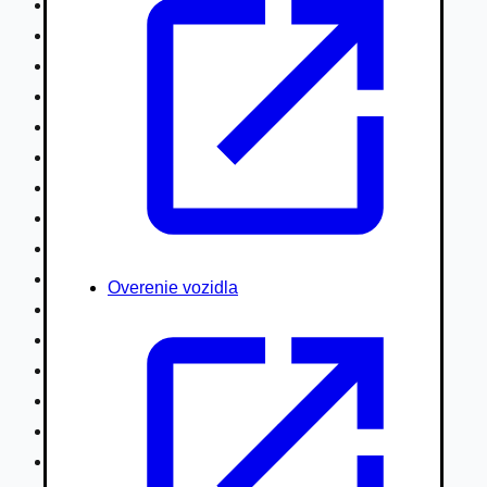
Nákladné vozidlá nad 7,5t
Ťahače a kamióny
Motocykle
Náhradné diely
Autobusy
Vodné/Snežné skútre, štvorkolky
Obytné prívesy autokaravany / bufety
Poľnohospodárske vozidlá / stroje
Stavebné stroje nakladače / sklápače
Hydraulické ruky autožeriavy
Overenie vozidla
Vysokozdvižné vozíky
Špeciály/nosiče kontajnerov
Návesy/prívesy nadstavby
Privesné vozíky
Lode/člny, lietadlá/vznášadlá
Pneumatiky disky