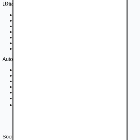
Užitočné odkazy
Osobné vozidla
Užitkové vozidlá do 3,5 t
Nákladné vozidlá 3,5 - 7,5 t
Nákladné vozidlá nad 7,5 t
Ťahače a kamióny
Motocykle
Náhradné diely
Autovia
Kontakt
Cookies
Podmienky inzercie
GDPR
Súťaž
Nastavenie súkromia
DSA
Správa o transparentnosti 2024
Správa o transparentnosti 2025
Sociálne siete