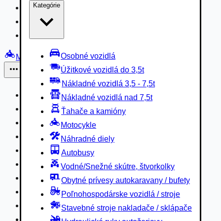
Kategórie
Nákladné vozidlá 3,5 - 7,5t
Nákladné vozidlá nad 7,5t
Ťahače a kamióny
Osobné vozidlá
Motocykle
Úžitkové vozidlá do 3,5t
Iné
Nákladné vozidlá 3,5 - 7,5t
Náhradné diely
Nákladné vozidlá nad 7,5t
Autobusy
Ťahače a kamióny
Vodné/Snežné skútre, štvorkolky
Motocykle
Obytné prívesy autokaravany / bufety
Náhradné diely
Poľnohospodárske vozidlá / stroje
Autobusy
Stavebné stroje nakladače / sklápače
Vodné/Snežné skútre, štvorkolky
Hydraulické ruky autožeriavy
Obytné prívesy autokaravany / bufety
Vysokozdvižné vozíky
Poľnohospodárske vozidlá / stroje
Špeciály/nosiče kontajnerov
Stavebné stroje nakladače / sklápače
Návesy/prívesy nadstavby