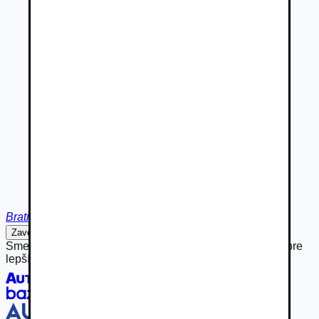
Bratislava
Zavolať
Napísať
Sme hrdou súčasťou rodiny Autobazar.eu, spájame sily pre
lepší inzertný zážitok.