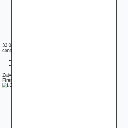
33 087
€
cena s DPH
Cena bez DPH
26 900
€
Registračný poplatok
33
€
Zatvorené
Firemný predajca
LOSL GROUP s.r.o.