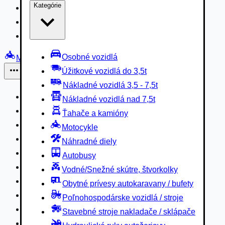
Kategórie
Nákladné vozidlá 3,5 - 7,5t
Nákladné vozidlá nad 7,5t
Ťahače a kamióny
Osobné vozidlá
Motocykle
Úžitkové vozidlá do 3,5t
Iné
Nákladné vozidlá 3,5 - 7,5t
Náhradné diely
Nákladné vozidlá nad 7,5t
Autobusy
Ťahače a kamióny
Vodné/Snežné skútre, štvorkolky
Motocykle
Obytné prívesy autokaravany / bufety
Náhradné diely
Poľnohospodárske vozidlá / stroje
Autobusy
Stavebné stroje nakladače / sklápače
Vodné/Snežné skútre, štvorkolky
Hydraulické ruky autožeriavy
Obytné prívesy autokaravany / bufety
Vysokozdvižné vozíky
Poľnohospodárske vozidlá / stroje
Špeciály/nosiče kontajnerov
Stavebné stroje nakladače / sklápače
Návesy/prívesy nadstavby