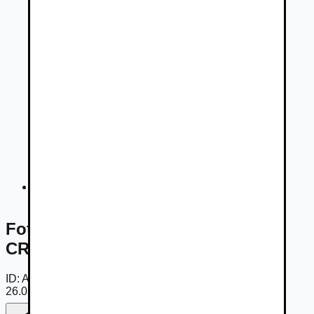
Fotogaléria
Fotogaléria -
HYUNDAI i30 CW 1.6
CRDi 85KW 2021
ID:
AmZchYlH8UJ
26.05.2026