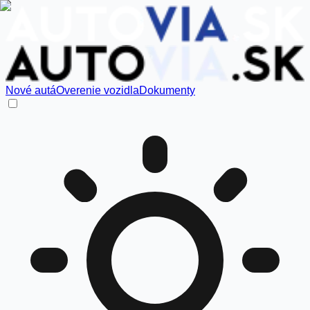
Nové autá
Overenie vozidla
Dokumenty