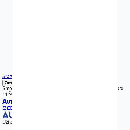
Bratislava
Zavolať
Napísať
Sme hrdou súčasťou rodiny Autobazar.eu, spájame sily pre
lepší inzertný zážitok.
Užitočné odkazy