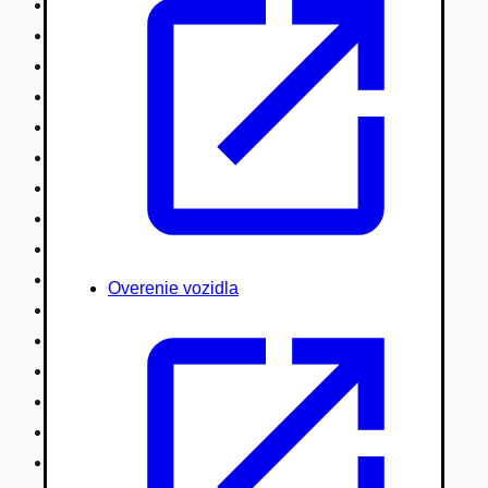
Nákladné vozidlá nad 7,5t
Ťahače a kamióny
Motocykle
Náhradné diely
Autobusy
Vodné/Snežné skútre, štvorkolky
Obytné prívesy autokaravany / bufety
Poľnohospodárske vozidlá / stroje
Stavebné stroje nakladače / sklápače
Hydraulické ruky autožeriavy
Overenie vozidla
Vysokozdvižné vozíky
Špeciály/nosiče kontajnerov
Návesy/prívesy nadstavby
Privesné vozíky
Lode/člny, lietadlá/vznášadlá
Pneumatiky disky