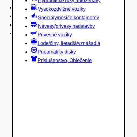
Hydraulické ruky autožeriavy
Privesné vozíky
Vysokozdvižné vozíky
Lode/člny, lietadlá/vznášadlá
Špeciály/nosiče kontajnerov
Pneumatiky disky
Návesy/prívesy nadstavby
Príslušenstvo, Oblečenie
Privesné vozíky
Lode/člny, lietadlá/vznášadlá
Pneumatiky disky
Príslušenstvo, Oblečenie