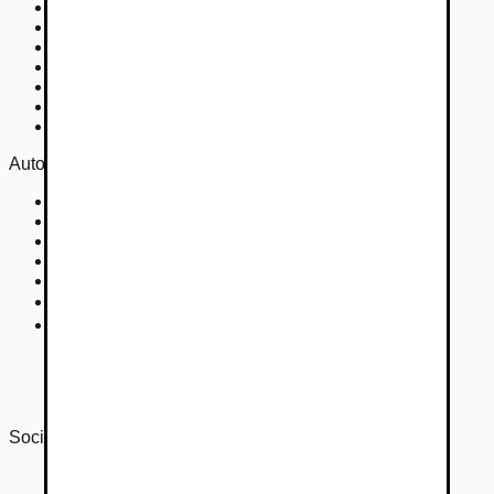
Osobné vozidla
Užitkové vozidlá do 3,5 t
Nákladné vozidlá 3,5 - 7,5 t
Nákladné vozidlá nad 7,5 t
Ťahače a kamióny
Motocykle
Náhradné diely
Autovia
Kontakt
Cookies
Podmienky inzercie
GDPR
Súťaž
Nastavenie súkromia
DSA
Správa o transparentnosti 2024
Správa o transparentnosti 2025
Sociálne siete