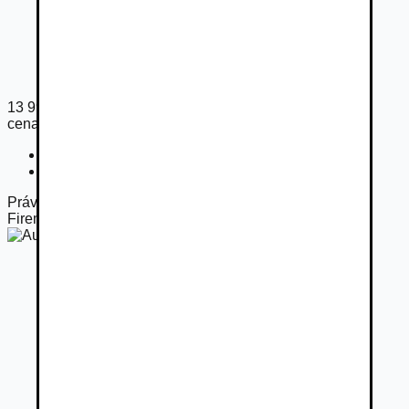
13 999
€
cena s DPH
Cena bez DPH
11 382
€
Registračný poplatok
33
€
Práve otvorené
Firemný predajca
Autobazár DAREX