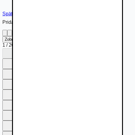
Späť na inzerát
Pridané cez
Zobraziť na celú obrazovku
1
/
20
1
2
3
4
5
6
7
8
9
10
11
12
13
14
15
16
17
18
19
20
1
2
3
4
5
6
7
8
9
10
11
12