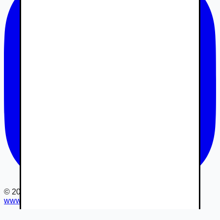
©
2026
www.autovia.sk
-
Všetky práva vyhradené