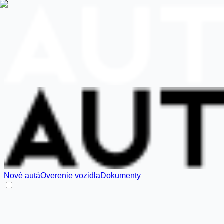
Nové autá
Overenie vozidla
Dokumenty