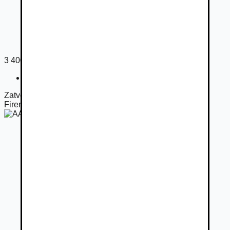
3 400
€
Registračný poplatok
100
€
Zatvorené
Firemný predajca
AAA AUTO - Teplice