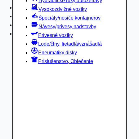
Hydraulické ruky autožeriavy
Privesné vozíky
Vysokozdvižné vozíky
Lode/člny, lietadlá/vznášadlá
Špeciály/nosiče kontajnerov
Pneumatiky disky
Návesy/prívesy nadstavby
Príslušenstvo, Oblečenie
Privesné vozíky
Lode/člny, lietadlá/vznášadlá
Pneumatiky disky
Príslušenstvo, Oblečenie