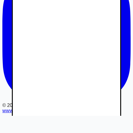
©
2026
www.autovia.sk
-
Všetky práva vyhradené