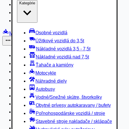
Kategórie
Nákladné vozidlá 3,5 - 7,5t
Nákladné vozidlá nad 7,5t
Ťahače a kamióny
Osobné vozidlá
Motocykle
Úžitkové vozidlá do 3,5t
Iné
Nákladné vozidlá 3,5 - 7,5t
Náhradné diely
Nákladné vozidlá nad 7,5t
Autobusy
Ťahače a kamióny
Vodné/Snežné skútre, štvorkolky
Motocykle
Obytné prívesy autokaravany / bufety
Náhradné diely
Poľnohospodárske vozidlá / stroje
Autobusy
Stavebné stroje nakladače / sklápače
Vodné/Snežné skútre, štvorkolky
Hydraulické ruky autožeriavy
Obytné prívesy autokaravany / bufety
Vysokozdvižné vozíky
Poľnohospodárske vozidlá / stroje
Špeciály/nosiče kontajnerov
Stavebné stroje nakladače / sklápače
Návesy/prívesy nadstavby