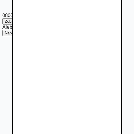
0800 ***
Zobraziť číslo
Alebo
Napísať