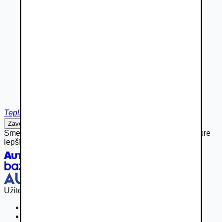
Teplice
Zavolať
Napísať
Sme hrdou súčasťou rodiny Autobazar.eu, spájame sily pre
lepší inzertný zážitok.
Užitočné odkazy
Osobné vozidla
Užitkové vozidlá do 3,5 t