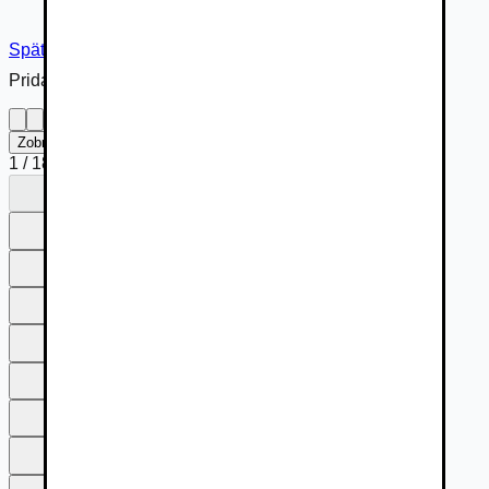
Späť na inzerát
Pridané cez
Zobraziť na celú obrazovku
1
/
18
1
2
3
4
5
6
7
8
9
10
11
12
13
14
15
16
17
18
1
2
3
4
5
6
7
8
9
10
11
12