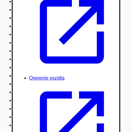
Nákladné vozidlá nad 7,5t
Ťahače a kamióny
Motocykle
Náhradné diely
Autobusy
Vodné/Snežné skútre, štvorkolky
Obytné prívesy autokaravany / bufety
Poľnohospodárske vozidlá / stroje
Stavebné stroje nakladače / sklápače
Hydraulické ruky autožeriavy
Overenie vozidla
Vysokozdvižné vozíky
Špeciály/nosiče kontajnerov
Návesy/prívesy nadstavby
Privesné vozíky
Lode/člny, lietadlá/vznášadlá
Pneumatiky disky