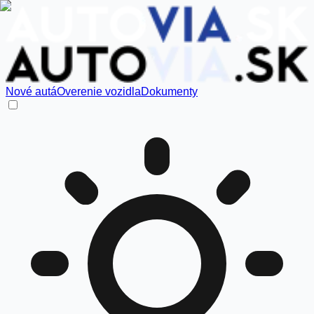
Nové autá
Overenie vozidla
Dokumenty