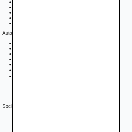
Nákladné vozidlá 3,5 - 7,5 t
Nákladné vozidlá nad 7,5 t
Ťahače a kamióny
Motocykle
Náhradné diely
Autovia
Kontakt
Cookies
Podmienky inzercie
GDPR
Súťaž
Nastavenie súkromia
DSA
Správa o transparentnosti 2024
Správa o transparentnosti 2025
Sociálne siete