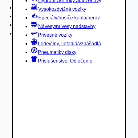
Hydraulické ruky autožeriavy
Privesné vozíky
Vysokozdvižné vozíky
Lode/člny, lietadlá/vznášadlá
Špeciály/nosiče kontajnerov
Pneumatiky disky
Návesy/prívesy nadstavby
Príslušenstvo, Oblečenie
Privesné vozíky
Lode/člny, lietadlá/vznášadlá
Pneumatiky disky
Príslušenstvo, Oblečenie