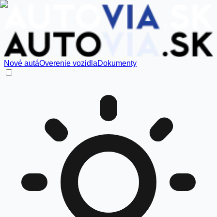
Nové autá
Overenie vozidla
Dokumenty