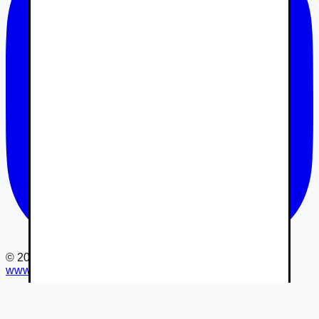
©
2026
www.autovia.sk
-
Všetky práva vyhradené