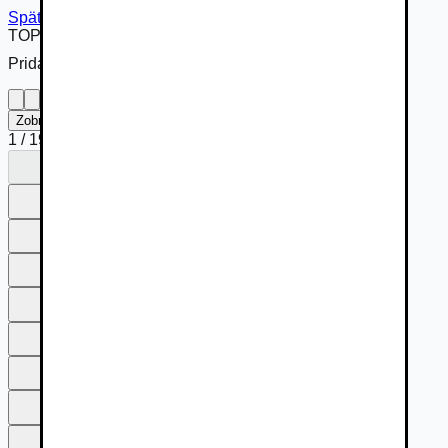
Späť na inzerát
TOP
Pridané cez
Zobraziť na celú obrazovku
1
/
19
1
2
3
4
5
6
7
8
9
10
11
12
13
14
15
16
17
18
19
1
2
3
4
5
6
7
8
9
10
11
12