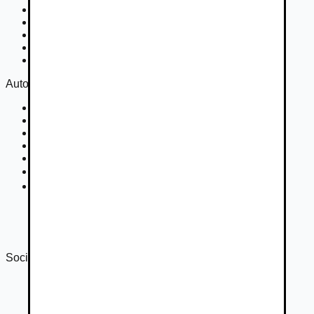
Nákladné vozidlá 3,5 - 7,5 t
Nákladné vozidlá nad 7,5 t
Ťahače a kamióny
Motocykle
Náhradné diely
Autovia
Kontakt
Cookies
Podmienky inzercie
GDPR
Súťaž
Nastavenie súkromia
DSA
Správa o transparentnosti 2024
Správa o transparentnosti 2025
Sociálne siete