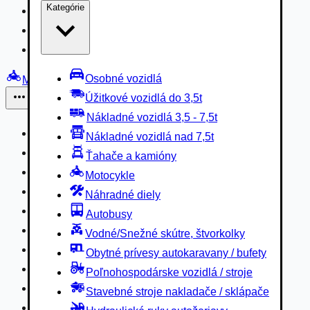
Kategórie
Nákladné vozidlá 3,5 - 7,5t
Nákladné vozidlá nad 7,5t
Ťahače a kamióny
Osobné vozidlá
Motocykle
Úžitkové vozidlá do 3,5t
Iné
Nákladné vozidlá 3,5 - 7,5t
Náhradné diely
Nákladné vozidlá nad 7,5t
Autobusy
Ťahače a kamióny
Vodné/Snežné skútre, štvorkolky
Motocykle
Obytné prívesy autokaravany / bufety
Náhradné diely
Poľnohospodárske vozidlá / stroje
Autobusy
Stavebné stroje nakladače / sklápače
Vodné/Snežné skútre, štvorkolky
Hydraulické ruky autožeriavy
Obytné prívesy autokaravany / bufety
Vysokozdvižné vozíky
Poľnohospodárske vozidlá / stroje
Špeciály/nosiče kontajnerov
Stavebné stroje nakladače / sklápače
Návesy/prívesy nadstavby