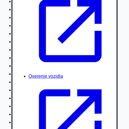
Nákladné vozidlá nad 7,5t
Ťahače a kamióny
Motocykle
Náhradné diely
Autobusy
Vodné/Snežné skútre, štvorkolky
Obytné prívesy autokaravany / bufety
Poľnohospodárske vozidlá / stroje
Stavebné stroje nakladače / sklápače
Hydraulické ruky autožeriavy
Overenie vozidla
Vysokozdvižné vozíky
Špeciály/nosiče kontajnerov
Návesy/prívesy nadstavby
Privesné vozíky
Lode/člny, lietadlá/vznášadlá
Pneumatiky disky