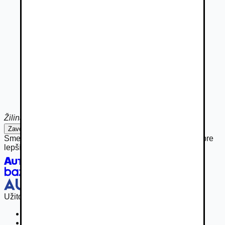
Žilina
Zavolať
Napísať
Sme hrdou súčasťou rodiny Autobazar.eu, spájame sily pre
lepší inzertný zážitok.
Užitočné odkazy
Osobné vozidla
Užitkové vozidlá do 3,5 t