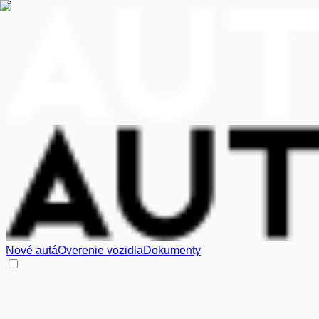
Nové autá
Overenie vozidla
Dokumenty