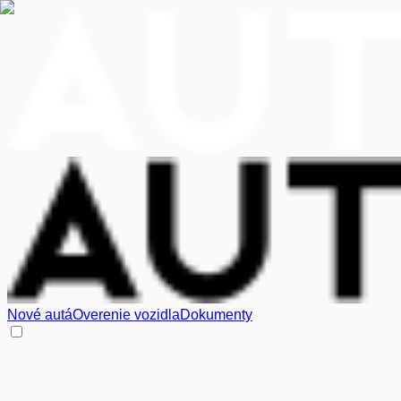
Nové autá
Overenie vozidla
Dokumenty