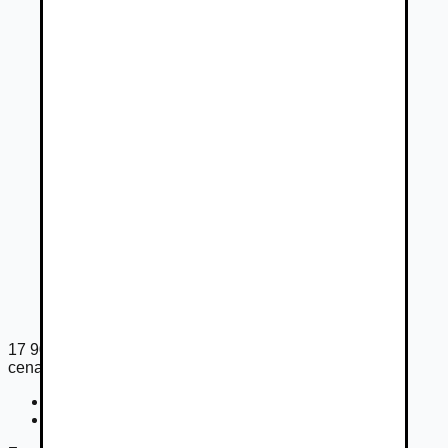
17 900
€
cena s DPH
Cena bez DPH
14 553
€
Registračný poplatok
33
€