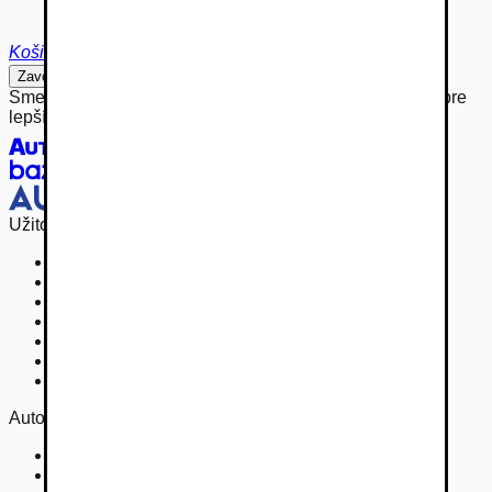
Košice
Zavolať
Napísať
Sme hrdou súčasťou rodiny Autobazar.eu, spájame sily pre
lepší inzertný zážitok.
Užitočné odkazy
Osobné vozidla
Užitkové vozidlá do 3,5 t
Nákladné vozidlá 3,5 - 7,5 t
Nákladné vozidlá nad 7,5 t
Ťahače a kamióny
Motocykle
Náhradné diely
Autovia
Kontakt
Cookies