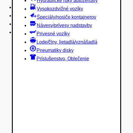
Hydraulické ruky autožeriavy
Privesné vozíky
Vysokozdvižné vozíky
Lode/člny, lietadlá/vznášadlá
Špeciály/nosiče kontajnerov
Pneumatiky disky
Návesy/prívesy nadstavby
Príslušenstvo, Oblečenie
Privesné vozíky
Lode/člny, lietadlá/vznášadlá
Pneumatiky disky
Príslušenstvo, Oblečenie