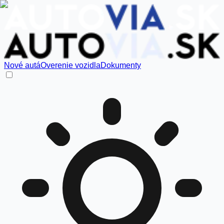
Nové autá
Overenie vozidla
Dokumenty