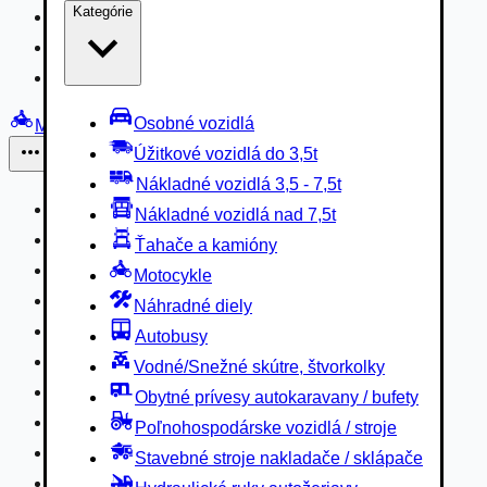
Kategórie
Nákladné vozidlá 3,5 - 7,5t
Nákladné vozidlá nad 7,5t
Ťahače a kamióny
Osobné vozidlá
Motocykle
Úžitkové vozidlá do 3,5t
Iné
Nákladné vozidlá 3,5 - 7,5t
Náhradné diely
Nákladné vozidlá nad 7,5t
Autobusy
Ťahače a kamióny
Vodné/Snežné skútre, štvorkolky
Motocykle
Obytné prívesy autokaravany / bufety
Náhradné diely
Poľnohospodárske vozidlá / stroje
Autobusy
Stavebné stroje nakladače / sklápače
Vodné/Snežné skútre, štvorkolky
Hydraulické ruky autožeriavy
Obytné prívesy autokaravany / bufety
Vysokozdvižné vozíky
Poľnohospodárske vozidlá / stroje
Špeciály/nosiče kontajnerov
Stavebné stroje nakladače / sklápače
Návesy/prívesy nadstavby