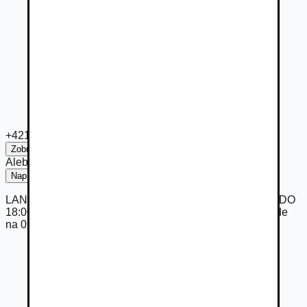
+421 918 ***
Zobraziť číslo
Alebo
Napísať
LAND ROVER OTVORENY KAZDY PRACOVNY DEN DO
18:00. V sobotu a v nedelu otvorene po vzajomnej dohode
na 0917090415