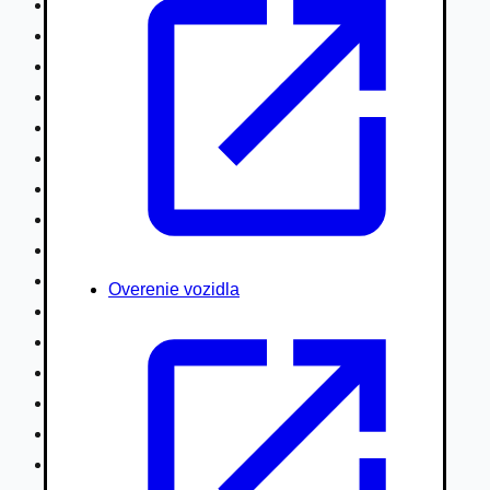
Nákladné vozidlá nad 7,5t
Ťahače a kamióny
Motocykle
Náhradné diely
Autobusy
Vodné/Snežné skútre, štvorkolky
Obytné prívesy autokaravany / bufety
Poľnohospodárske vozidlá / stroje
Stavebné stroje nakladače / sklápače
Hydraulické ruky autožeriavy
Overenie vozidla
Vysokozdvižné vozíky
Špeciály/nosiče kontajnerov
Návesy/prívesy nadstavby
Privesné vozíky
Lode/člny, lietadlá/vznášadlá
Pneumatiky disky