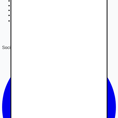
Podmienky inzercie
GDPR
Súťaž
Nastavenie súkromia
DSA
Správa o transparentnosti 2024
Správa o transparentnosti 2025
Sociálne siete