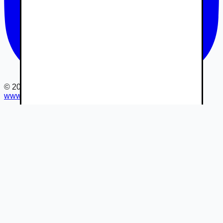
©
2026
www.autovia.sk
-
Všetky práva vyhradené