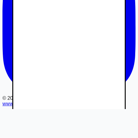
©
2026
www.autovia.sk
-
Všetky práva vyhradené