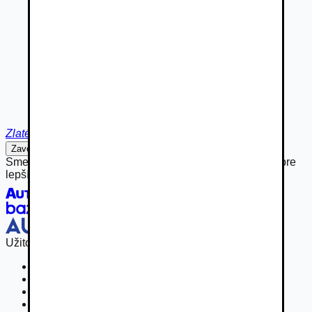
Zlaté Moravce
Zavolať
Napísať
Sme hrdou súčasťou rodiny Autobazar.eu, spájame sily pre
lepší inzertný zážitok.
Užitočné odkazy
Osobné vozidla
Užitkové vozidlá do 3,5 t
Nákladné vozidlá 3,5 - 7,5 t
Nákladné vozidlá nad 7,5 t