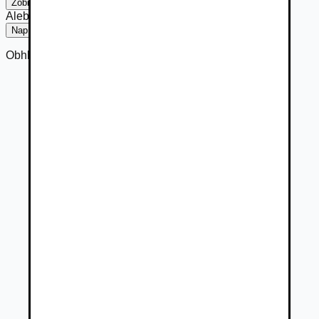
Zobraziť číslo
Alebo
Napísať
Obhliadka po telefonickom dohovore