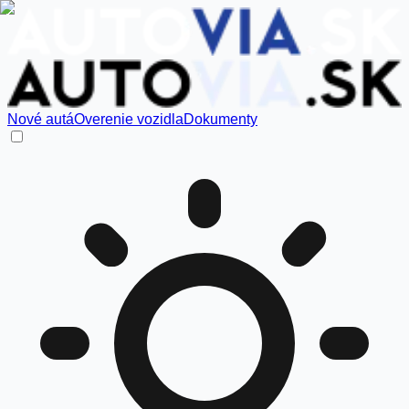
Nové autá
Overenie vozidla
Dokumenty