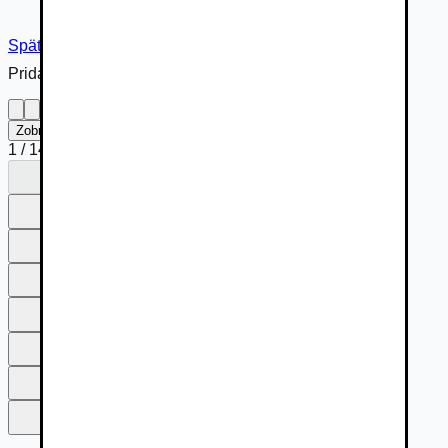
Späť na inzerát
Pridané cez
Zobraziť na celú obrazovku
1
/
14
1
2
3
4
5
6
7
8
9
10
11
12
13
14
1
2
3
4
5
6
7
8
9
10
11
12
13
14