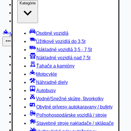
Kategórie
Nákladné vozidlá 3,5 - 7,5t
Nákladné vozidlá nad 7,5t
Ťahače a kamióny
Osobné vozidlá
Motocykle
Úžitkové vozidlá do 3,5t
Iné
Nákladné vozidlá 3,5 - 7,5t
Náhradné diely
Nákladné vozidlá nad 7,5t
Autobusy
Ťahače a kamióny
Vodné/Snežné skútre, štvorkolky
Motocykle
Obytné prívesy autokaravany / bufety
Náhradné diely
Poľnohospodárske vozidlá / stroje
Autobusy
Stavebné stroje nakladače / sklápače
Vodné/Snežné skútre, štvorkolky
Hydraulické ruky autožeriavy
Obytné prívesy autokaravany / bufety
Vysokozdvižné vozíky
Poľnohospodárske vozidlá / stroje
Špeciály/nosiče kontajnerov
Stavebné stroje nakladače / sklápače
Návesy/prívesy nadstavby