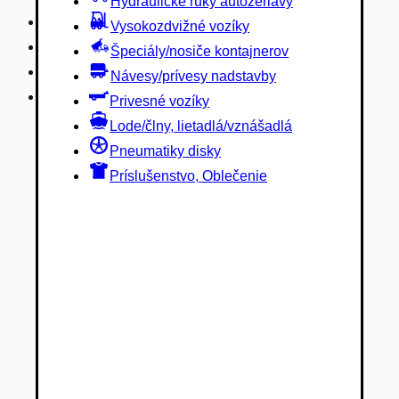
Hydraulické ruky autožeriavy
Privesné vozíky
Vysokozdvižné vozíky
Lode/člny, lietadlá/vznášadlá
Špeciály/nosiče kontajnerov
Pneumatiky disky
Návesy/prívesy nadstavby
Príslušenstvo, Oblečenie
Privesné vozíky
Lode/člny, lietadlá/vznášadlá
Pneumatiky disky
Príslušenstvo, Oblečenie