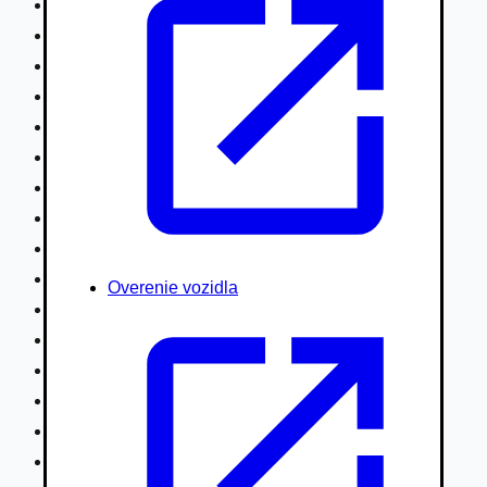
Nákladné vozidlá nad 7,5t
Ťahače a kamióny
Motocykle
Náhradné diely
Autobusy
Vodné/Snežné skútre, štvorkolky
Obytné prívesy autokaravany / bufety
Poľnohospodárske vozidlá / stroje
Stavebné stroje nakladače / sklápače
Hydraulické ruky autožeriavy
Overenie vozidla
Vysokozdvižné vozíky
Špeciály/nosiče kontajnerov
Návesy/prívesy nadstavby
Privesné vozíky
Lode/člny, lietadlá/vznášadlá
Pneumatiky disky