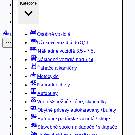
Kategórie
Nákladné vozidlá 3,5 - 7,5t
Nákladné vozidlá nad 7,5t
Ťahače a kamióny
Osobné vozidlá
Motocykle
Úžitkové vozidlá do 3,5t
Iné
Nákladné vozidlá 3,5 - 7,5t
Náhradné diely
Nákladné vozidlá nad 7,5t
Autobusy
Ťahače a kamióny
Vodné/Snežné skútre, štvorkolky
Motocykle
Obytné prívesy autokaravany / bufety
Náhradné diely
Poľnohospodárske vozidlá / stroje
Autobusy
Stavebné stroje nakladače / sklápače
Vodné/Snežné skútre, štvorkolky
Hydraulické ruky autožeriavy
Obytné prívesy autokaravany / bufety
Vysokozdvižné vozíky
Poľnohospodárske vozidlá / stroje
Špeciály/nosiče kontajnerov
Stavebné stroje nakladače / sklápače
Návesy/prívesy nadstavby