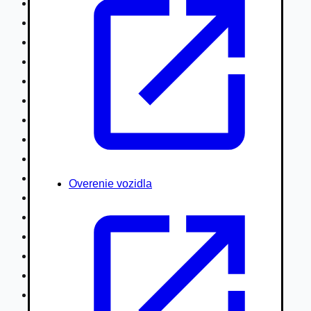
Nákladné vozidlá nad 7,5t
Ťahače a kamióny
Motocykle
Náhradné diely
Autobusy
Vodné/Snežné skútre, štvorkolky
Obytné prívesy autokaravany / bufety
Poľnohospodárske vozidlá / stroje
Stavebné stroje nakladače / sklápače
Hydraulické ruky autožeriavy
Overenie vozidla
Vysokozdvižné vozíky
Špeciály/nosiče kontajnerov
Návesy/prívesy nadstavby
Privesné vozíky
Lode/člny, lietadlá/vznášadlá
Pneumatiky disky