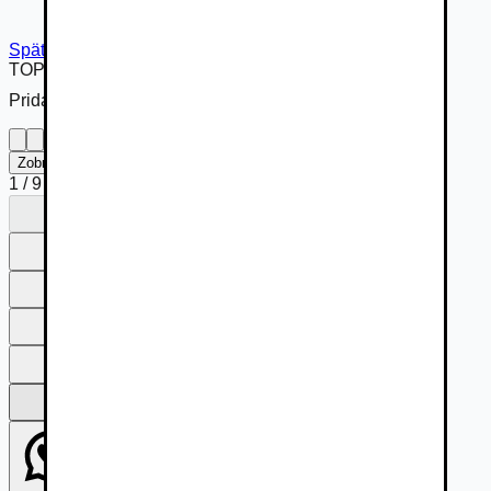
Späť na inzerát
TOP
Pridané cez
Zobraziť na celú obrazovku
1
/
9
1
2
3
4
5
6
7
8
9
1
2
3
4
5
6
7
8
9