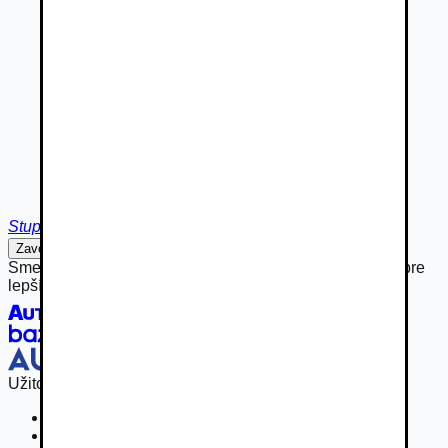
Stupava
Zavolať
Napísať
Sme hrdou súčasťou rodiny Autobazar.eu, spájame sily pre
lepší inzertný zážitok.
Užitočné odkazy
Osobné vozidla
Užitkové vozidlá do 3,5 t