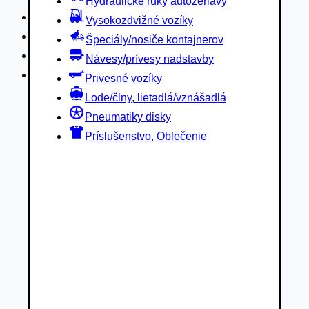
Hydraulické ruky autožeriavy
Privesné vozíky
Vysokozdvižné vozíky
Lode/člny, lietadlá/vznášadlá
Špeciály/nosiče kontajnerov
Pneumatiky disky
Návesy/prívesy nadstavby
Príslušenstvo, Oblečenie
Privesné vozíky
Lode/člny, lietadlá/vznášadlá
Pneumatiky disky
Príslušenstvo, Oblečenie