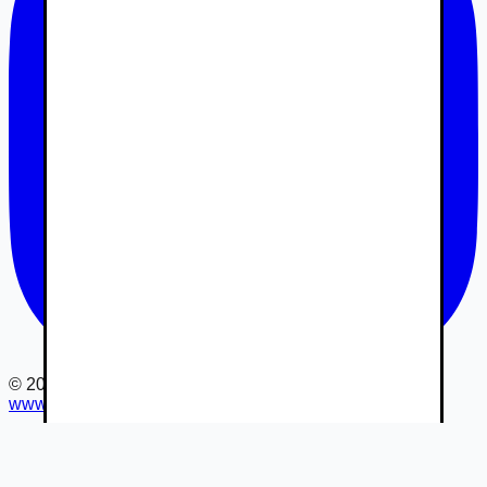
©
2026
www.autovia.sk
-
Všetky práva vyhradené