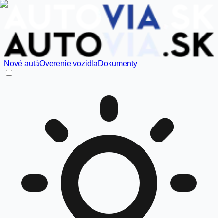
Nové autá
Overenie vozidla
Dokumenty