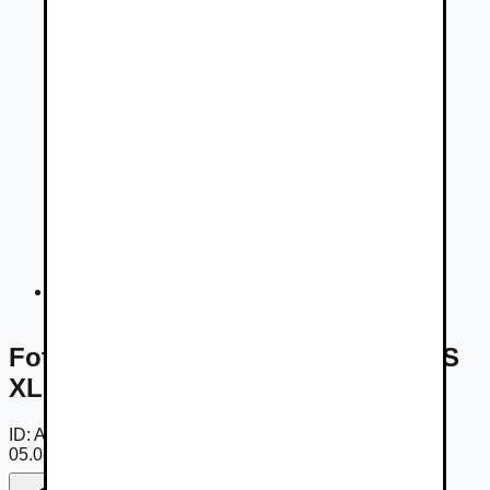
Fotogaléria
Fotogaléria -
Citroën Berlingo PLUS
XL BlueHDi 100 SS BVM6 M1
ID:
AmMZFpCnM-6
05.08.2026