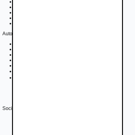
Nákladné vozidlá 3,5 - 7,5 t
Nákladné vozidlá nad 7,5 t
Ťahače a kamióny
Motocykle
Náhradné diely
Autovia
Kontakt
Cookies
Podmienky inzercie
GDPR
Súťaž
Nastavenie súkromia
DSA
Správa o transparentnosti 2024
Správa o transparentnosti 2025
Sociálne siete