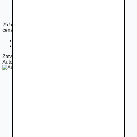
25 590
€
cena s DPH
Cena bez DPH
20 805
€
Registračný poplatok
33
€
Zatvorené
Autorizovaný predajca
Autoteam, s.r.o.