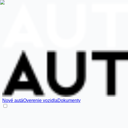
Nové autá
Overenie vozidla
Dokumenty