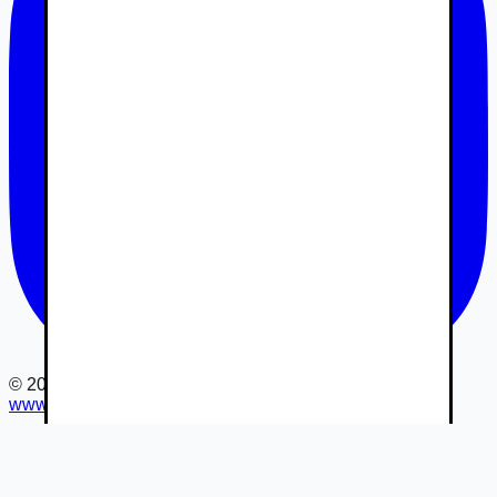
©
2026
www.autovia.sk
-
Všetky práva vyhradené