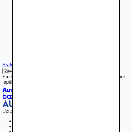
Bratislava
Zavolať
Napísať
Sme hrdou súčasťou rodiny Autobazar.eu, spájame sily pre
lepší inzertný zážitok.
Užitočné odkazy
Osobné vozidla
Užitkové vozidlá do 3,5 t
Nákladné vozidlá 3,5 - 7,5 t