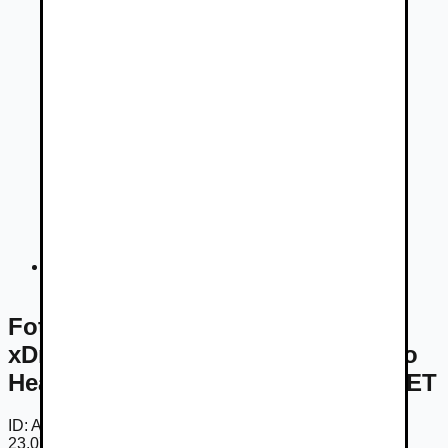
Fotogaléria
Fotogaléria -
BMW Rad 7 750Ld
xDrive Bowers Carbon LASER Pano
Headup AJ NA SPLÁTKY PROTIÚČET
ID:
Am3MBFgPFNg
23.07.2026