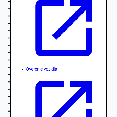
Nákladné vozidlá nad 7,5t
Ťahače a kamióny
Motocykle
Náhradné diely
Autobusy
Vodné/Snežné skútre, štvorkolky
Obytné prívesy autokaravany / bufety
Poľnohospodárske vozidlá / stroje
Stavebné stroje nakladače / sklápače
Hydraulické ruky autožeriavy
Overenie vozidla
Vysokozdvižné vozíky
Špeciály/nosiče kontajnerov
Návesy/prívesy nadstavby
Privesné vozíky
Lode/člny, lietadlá/vznášadlá
Pneumatiky disky