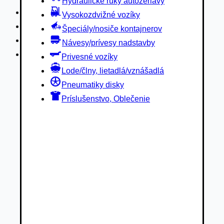
Hydraulické ruky autožeriavy
Privesné vozíky
Vysokozdvižné vozíky
Lode/člny, lietadlá/vznášadlá
Špeciály/nosiče kontajnerov
Pneumatiky disky
Návesy/prívesy nadstavby
Príslušenstvo, Oblečenie
Privesné vozíky
Lode/člny, lietadlá/vznášadlá
Pneumatiky disky
Príslušenstvo, Oblečenie