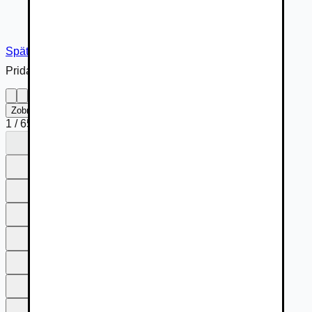
Späť na inzerát
Pridané cez
Zobraziť na celú obrazovku
1
/
65
1
2
3
4
5
6
7
8
9
10
11
12
13
14
15
16
17
18
19
20
21
22
23
24
25
26
27
28