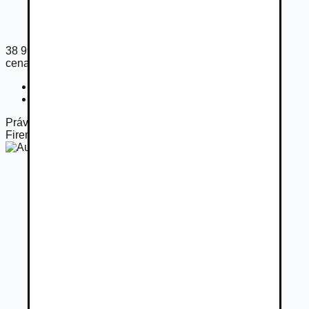
38 990
€
cena s DPH
Cena bez DPH
31 700
€
Registračný poplatok
450
€
Práve otvorené
Firemný predajca
Autorro - Západ