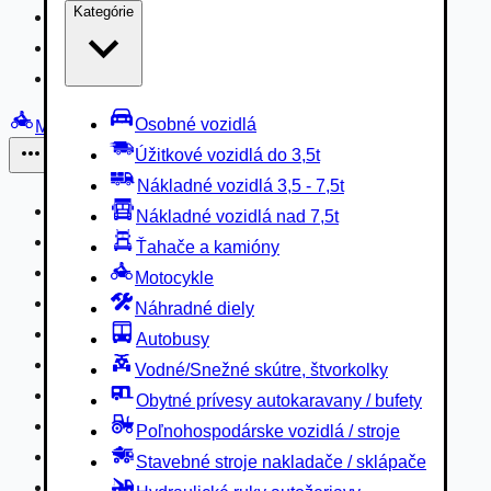
Kategórie
Nákladné vozidlá 3,5 - 7,5t
Nákladné vozidlá nad 7,5t
Ťahače a kamióny
Osobné vozidlá
Motocykle
Úžitkové vozidlá do 3,5t
Iné
Nákladné vozidlá 3,5 - 7,5t
Náhradné diely
Nákladné vozidlá nad 7,5t
Autobusy
Ťahače a kamióny
Vodné/Snežné skútre, štvorkolky
Motocykle
Obytné prívesy autokaravany / bufety
Náhradné diely
Poľnohospodárske vozidlá / stroje
Autobusy
Stavebné stroje nakladače / sklápače
Vodné/Snežné skútre, štvorkolky
Hydraulické ruky autožeriavy
Obytné prívesy autokaravany / bufety
Vysokozdvižné vozíky
Poľnohospodárske vozidlá / stroje
Špeciály/nosiče kontajnerov
Stavebné stroje nakladače / sklápače
Návesy/prívesy nadstavby