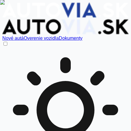
Nové autá
Overenie vozidla
Dokumenty