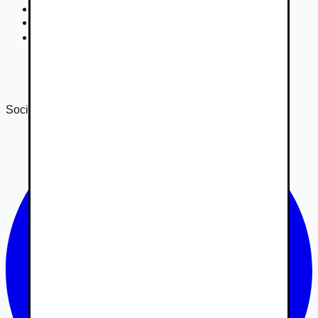
Súťaž
Nastavenie súkromia
DSA
Správa o transparentnosti 2024
Správa o transparentnosti 2025
Sociálne siete