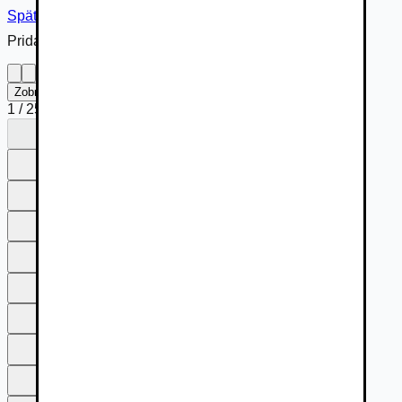
Späť na inzerát
Pridané cez
Zobraziť na celú obrazovku
1
/
25
1
2
3
4
5
6
7
8
9
10
11
12
13
14
15
16
17
18
19
20
21
22
23
24
25
1
2
3
4
5
6
7
8