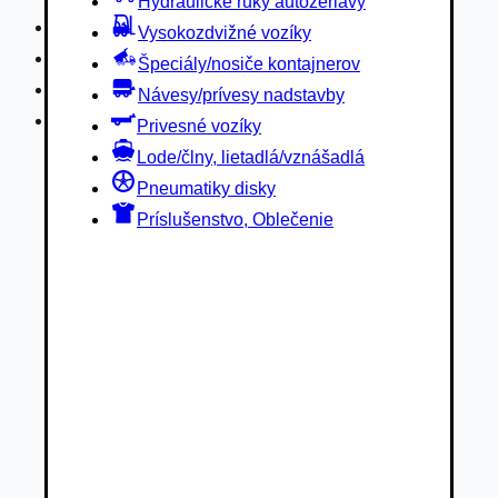
Hydraulické ruky autožeriavy
Privesné vozíky
Vysokozdvižné vozíky
Lode/člny, lietadlá/vznášadlá
Špeciály/nosiče kontajnerov
Pneumatiky disky
Návesy/prívesy nadstavby
Príslušenstvo, Oblečenie
Privesné vozíky
Lode/člny, lietadlá/vznášadlá
Pneumatiky disky
Príslušenstvo, Oblečenie