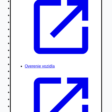
Nákladné vozidlá nad 7,5t
Ťahače a kamióny
Motocykle
Náhradné diely
Autobusy
Vodné/Snežné skútre, štvorkolky
Obytné prívesy autokaravany / bufety
Poľnohospodárske vozidlá / stroje
Stavebné stroje nakladače / sklápače
Hydraulické ruky autožeriavy
Overenie vozidla
Vysokozdvižné vozíky
Špeciály/nosiče kontajnerov
Návesy/prívesy nadstavby
Privesné vozíky
Lode/člny, lietadlá/vznášadlá
Pneumatiky disky