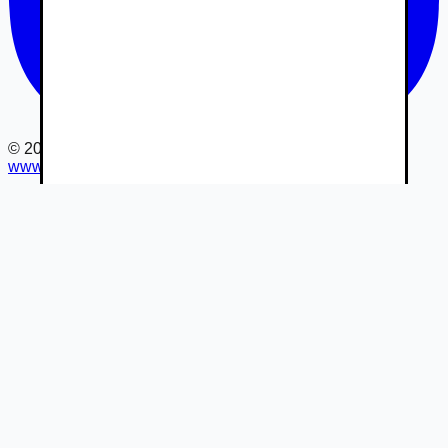
©
2026
www.autovia.sk
-
Všetky práva vyhradené