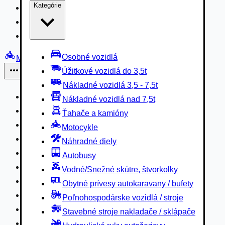
Kategórie
Nákladné vozidlá 3,5 - 7,5t
Nákladné vozidlá nad 7,5t
Ťahače a kamióny
Osobné vozidlá
Motocykle
Úžitkové vozidlá do 3,5t
Iné
Nákladné vozidlá 3,5 - 7,5t
Náhradné diely
Nákladné vozidlá nad 7,5t
Autobusy
Ťahače a kamióny
Vodné/Snežné skútre, štvorkolky
Motocykle
Obytné prívesy autokaravany / bufety
Náhradné diely
Poľnohospodárske vozidlá / stroje
Autobusy
Stavebné stroje nakladače / sklápače
Vodné/Snežné skútre, štvorkolky
Hydraulické ruky autožeriavy
Obytné prívesy autokaravany / bufety
Vysokozdvižné vozíky
Poľnohospodárske vozidlá / stroje
Špeciály/nosiče kontajnerov
Stavebné stroje nakladače / sklápače
Návesy/prívesy nadstavby