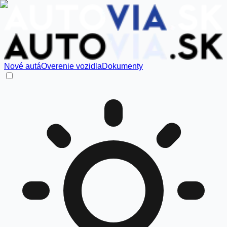
Nové autá
Overenie vozidla
Dokumenty