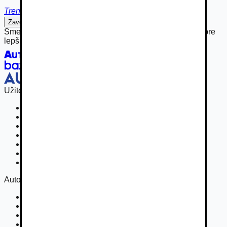
Trenčín
Zavolať
Napísať
Sme hrdou súčasťou rodiny Autobazar.eu, spájame sily pre
lepší inzertný zážitok.
Užitočné odkazy
Osobné vozidla
Užitkové vozidlá do 3,5 t
Nákladné vozidlá 3,5 - 7,5 t
Nákladné vozidlá nad 7,5 t
Ťahače a kamióny
Motocykle
Náhradné diely
Autovia
Kontakt
Cookies
Podmienky inzercie
GDPR