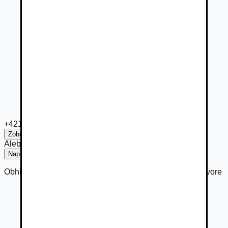
+421 919 ***
Zobraziť číslo
Alebo
Napísať
Obhliadka vozidiel Sobota nedeľa po telefonickom dohovore