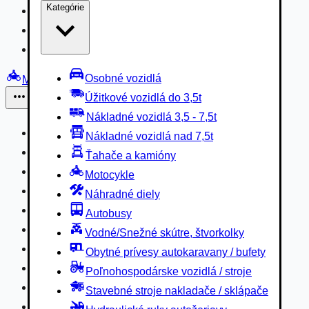
Kategórie
Nákladné vozidlá 3,5 - 7,5t
Nákladné vozidlá nad 7,5t
Ťahače a kamióny
Osobné vozidlá
Motocykle
Úžitkové vozidlá do 3,5t
Iné
Nákladné vozidlá 3,5 - 7,5t
Náhradné diely
Nákladné vozidlá nad 7,5t
Autobusy
Ťahače a kamióny
Vodné/Snežné skútre, štvorkolky
Motocykle
Obytné prívesy autokaravany / bufety
Náhradné diely
Poľnohospodárske vozidlá / stroje
Autobusy
Stavebné stroje nakladače / sklápače
Vodné/Snežné skútre, štvorkolky
Hydraulické ruky autožeriavy
Obytné prívesy autokaravany / bufety
Vysokozdvižné vozíky
Poľnohospodárske vozidlá / stroje
Špeciály/nosiče kontajnerov
Stavebné stroje nakladače / sklápače
Návesy/prívesy nadstavby