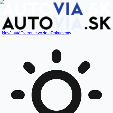
Nové autá
Overenie vozidla
Dokumenty