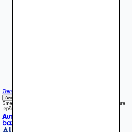
Trenčín
Zavolať
Napísať
Sme hrdou súčasťou rodiny Autobazar.eu, spájame sily pre
lepší inzertný zážitok.