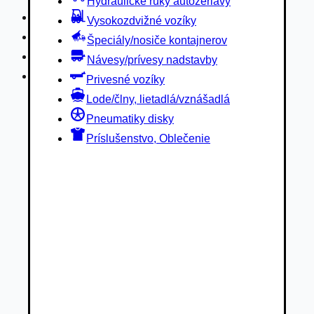
Hydraulické ruky autožeriavy
Privesné vozíky
Vysokozdvižné vozíky
Lode/člny, lietadlá/vznášadlá
Špeciály/nosiče kontajnerov
Pneumatiky disky
Návesy/prívesy nadstavby
Príslušenstvo, Oblečenie
Privesné vozíky
Lode/člny, lietadlá/vznášadlá
Pneumatiky disky
Príslušenstvo, Oblečenie