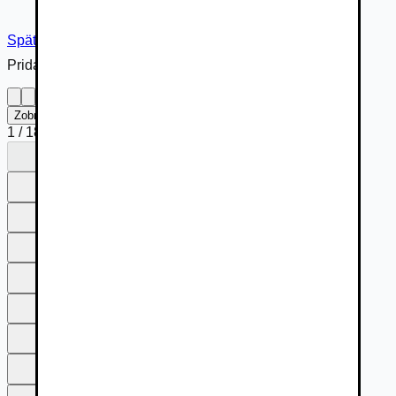
Späť na inzerát
Pridané cez
Zobraziť na celú obrazovku
1
/
18
1
2
3
4
5
6
7
8
9
10
11
12
13
14
15
16
17
18
1
2
3
4
5
6
7
8
9
10
11
12