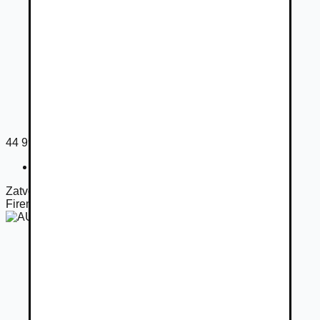
44 990
€
Registračný poplatok
33
€
Zatvorené
Firemný predajca
AUTONEUS