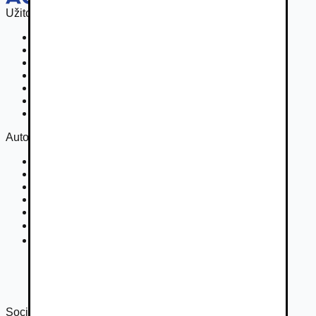
Užitočné odkazy
Osobné vozidla
Užitkové vozidlá do 3,5 t
Nákladné vozidlá 3,5 - 7,5 t
Nákladné vozidlá nad 7,5 t
Ťahače a kamióny
Motocykle
Náhradné diely
Autovia
Kontakt
Cookies
Podmienky inzercie
GDPR
Súťaž
Nastavenie súkromia
DSA
Správa o transparentnosti 2024
Správa o transparentnosti 2025
Sociálne siete