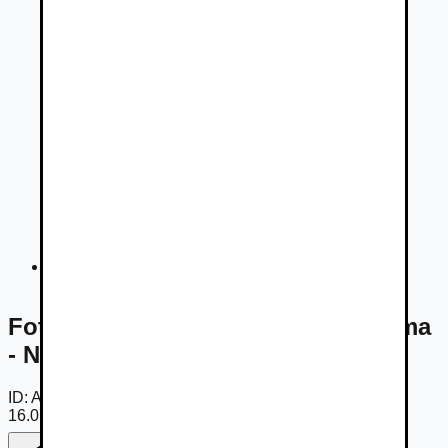
Fotogaléria
Fotogaléria -
Audi S8 BangPanorama
- N.P - 220tis
ID:
Am95UmdxSJh
16.07.2026