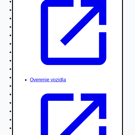
Nákladné vozidlá nad 7,5t
Ťahače a kamióny
Motocykle
Náhradné diely
Autobusy
Vodné/Snežné skútre, štvorkolky
Obytné prívesy autokaravany / bufety
Poľnohospodárske vozidlá / stroje
Stavebné stroje nakladače / sklápače
Hydraulické ruky autožeriavy
Overenie vozidla
Vysokozdvižné vozíky
Špeciály/nosiče kontajnerov
Návesy/prívesy nadstavby
Privesné vozíky
Lode/člny, lietadlá/vznášadlá
Pneumatiky disky