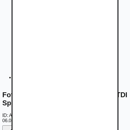
Fotogaléria
Fotogaléria -
Audi A4 Avant 35 2.0 TDI
Sport S tronic
ID:
AmoOUbZoudM
06.08.2026