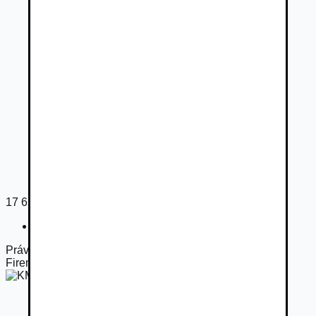
17 650
€
Registračný poplatok
54
€
Práve otvorené
Firemný predajca
KMB-auto