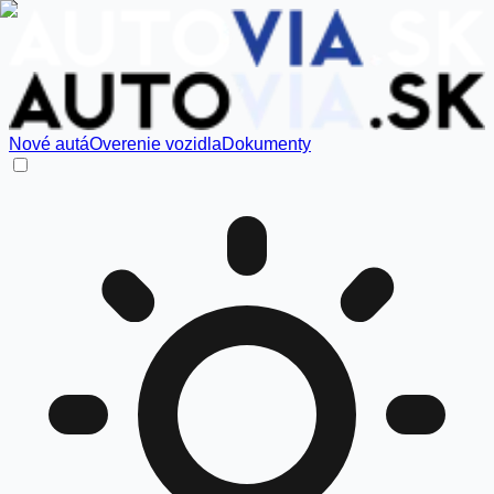
Nové autá
Overenie vozidla
Dokumenty