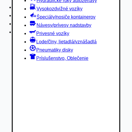
Hydraulické ruky autožeriavy
Privesné vozíky
Vysokozdvižné vozíky
Lode/člny, lietadlá/vznášadlá
Špeciály/nosiče kontajnerov
Pneumatiky disky
Návesy/prívesy nadstavby
Príslušenstvo, Oblečenie
Privesné vozíky
Lode/člny, lietadlá/vznášadlá
Pneumatiky disky
Príslušenstvo, Oblečenie