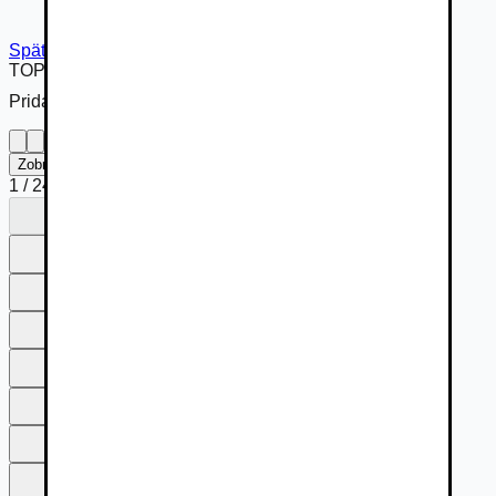
Späť na inzerát
TOP
Pridané cez
Zobraziť na celú obrazovku
1
/
24
1
2
3
4
5
6
7
8
9
10
11
12
13
14
15
16
17
18
19
20
21
22
23
24
1
2
3
4
5
6
7
8