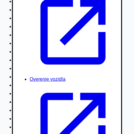
Nákladné vozidlá nad 7,5t
Ťahače a kamióny
Motocykle
Náhradné diely
Autobusy
Vodné/Snežné skútre, štvorkolky
Obytné prívesy autokaravany / bufety
Poľnohospodárske vozidlá / stroje
Stavebné stroje nakladače / sklápače
Hydraulické ruky autožeriavy
Overenie vozidla
Vysokozdvižné vozíky
Špeciály/nosiče kontajnerov
Návesy/prívesy nadstavby
Privesné vozíky
Lode/člny, lietadlá/vznášadlá
Pneumatiky disky