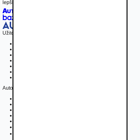
lepší inzertný zážitok.
Užitočné odkazy
Osobné vozidla
Užitkové vozidlá do 3,5 t
Nákladné vozidlá 3,5 - 7,5 t
Nákladné vozidlá nad 7,5 t
Ťahače a kamióny
Motocykle
Náhradné diely
Autovia
Kontakt
Cookies
Podmienky inzercie
GDPR
Súťaž
Nastavenie súkromia
DSA