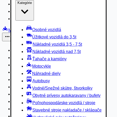
Kategórie
Nákladné vozidlá 3,5 - 7,5t
Nákladné vozidlá nad 7,5t
Ťahače a kamióny
Osobné vozidlá
Motocykle
Úžitkové vozidlá do 3,5t
Iné
Nákladné vozidlá 3,5 - 7,5t
Náhradné diely
Nákladné vozidlá nad 7,5t
Autobusy
Ťahače a kamióny
Vodné/Snežné skútre, štvorkolky
Motocykle
Obytné prívesy autokaravany / bufety
Náhradné diely
Poľnohospodárske vozidlá / stroje
Autobusy
Stavebné stroje nakladače / sklápače
Vodné/Snežné skútre, štvorkolky
Hydraulické ruky autožeriavy
Obytné prívesy autokaravany / bufety
Vysokozdvižné vozíky
Poľnohospodárske vozidlá / stroje
Špeciály/nosiče kontajnerov
Stavebné stroje nakladače / sklápače
Návesy/prívesy nadstavby