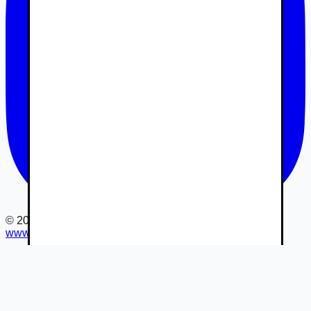
©
2026
www.autovia.sk
-
Všetky práva vyhradené