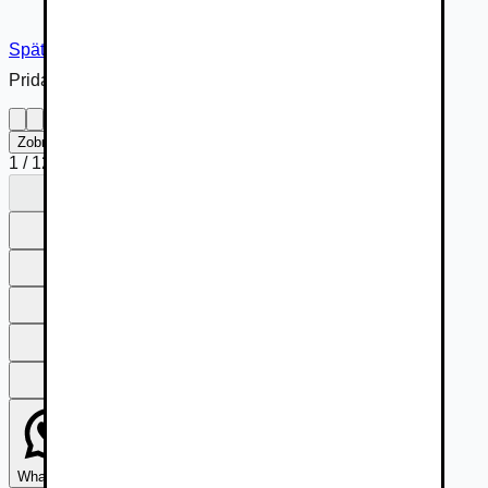
Späť na inzerát
Pridané cez
Zobraziť na celú obrazovku
1
/
12
1
2
3
4
5
6
7
8
9
10
11
12
1
2
3
4
5
6
7
8
9
10
11
12
Whatsapp