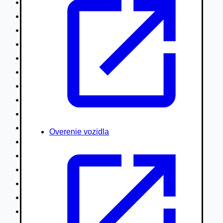
Nákladné vozidlá nad 7,5t
Ťahače a kamióny
Motocykle
Náhradné diely
Autobusy
Vodné/Snežné skútre, štvorkolky
Obytné prívesy autokaravany / bufety
Poľnohospodárske vozidlá / stroje
Stavebné stroje nakladače / sklápače
Hydraulické ruky autožeriavy
Overenie vozidla
Vysokozdvižné vozíky
Špeciály/nosiče kontajnerov
Návesy/prívesy nadstavby
Privesné vozíky
Lode/člny, lietadlá/vznášadlá
Pneumatiky disky