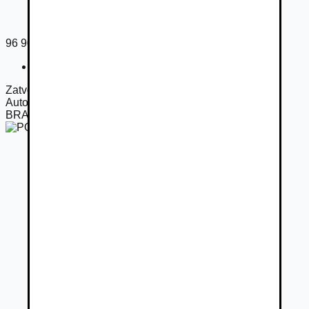
96 900
€
Registračný poplatok
450
€
Zatvorené
Autorizovaný predajca
PORSCHE INTER AUTO
BRATISLAVA