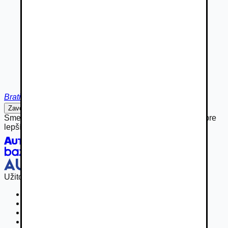
Bratislava
Zavolať
Napísať
Sme hrdou súčasťou rodiny Autobazar.eu, spájame sily pre
lepší inzertný zážitok.
Užitočné odkazy
Osobné vozidla
Užitkové vozidlá do 3,5 t
Nákladné vozidlá 3,5 - 7,5 t
Nákladné vozidlá nad 7,5 t