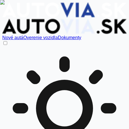
Nové autá
Overenie vozidla
Dokumenty