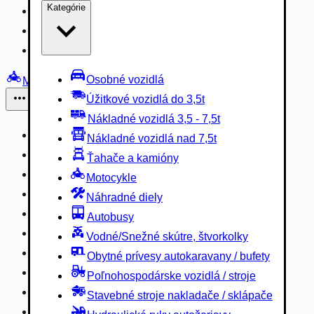
Kategórie
Nákladné vozidlá 3,5 - 7,5t
Nákladné vozidlá nad 7,5t
Ťahače a kamióny
Osobné vozidlá
Motocykle
Úžitkové vozidlá do 3,5t
Iné
Nákladné vozidlá 3,5 - 7,5t
Náhradné diely
Nákladné vozidlá nad 7,5t
Autobusy
Ťahače a kamióny
Vodné/Snežné skútre, štvorkolky
Motocykle
Obytné prívesy autokaravany / bufety
Náhradné diely
Poľnohospodárske vozidlá / stroje
Autobusy
Stavebné stroje nakladače / sklápače
Vodné/Snežné skútre, štvorkolky
Hydraulické ruky autožeriavy
Obytné prívesy autokaravany / bufety
Vysokozdvižné vozíky
Poľnohospodárske vozidlá / stroje
Špeciály/nosiče kontajnerov
Stavebné stroje nakladače / sklápače
Návesy/prívesy nadstavby