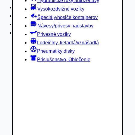
Hydraulické ruky autožeriavy
Privesné vozíky
Vysokozdvižné vozíky
Lode/člny, lietadlá/vznášadlá
Špeciály/nosiče kontajnerov
Pneumatiky disky
Návesy/prívesy nadstavby
Príslušenstvo, Oblečenie
Privesné vozíky
Lode/člny, lietadlá/vznášadlá
Pneumatiky disky
Príslušenstvo, Oblečenie