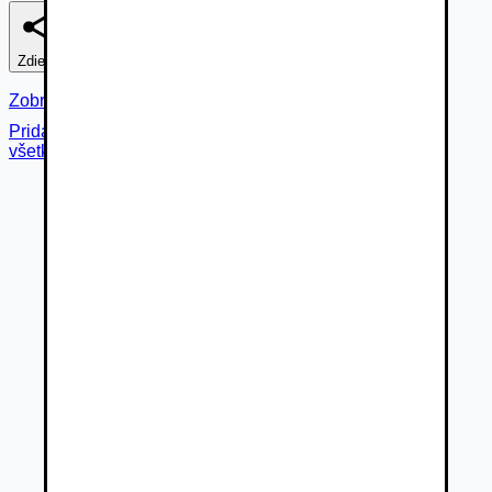
Zdieľať
Nahlásiť
Zobraziť fotogalériu
Pridané cez
všetky fotky (
15
)