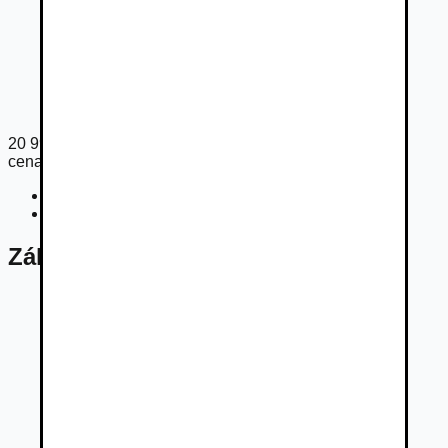
20 990
€
cena s DPH
Cena bez DPH
17 066
€
Registračný poplatok
33
€
Základné údaje