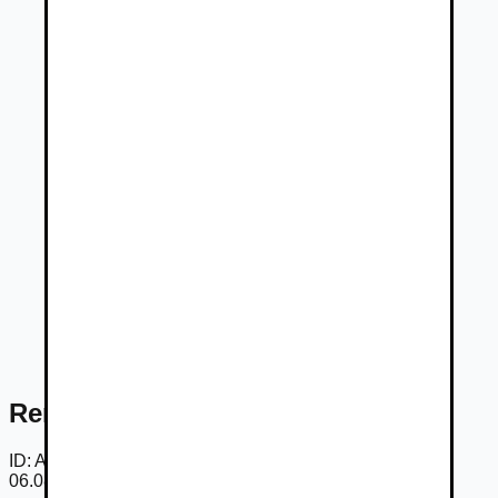
Renault Clio techno TCe 115
ID:
Amg6KQP6MOp
06.08.2026