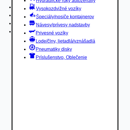
Hydraulické ruky autožeriavy
Privesné vozíky
Vysokozdvižné vozíky
Lode/člny, lietadlá/vznášadlá
Špeciály/nosiče kontajnerov
Pneumatiky disky
Návesy/prívesy nadstavby
Príslušenstvo, Oblečenie
Privesné vozíky
Lode/člny, lietadlá/vznášadlá
Pneumatiky disky
Príslušenstvo, Oblečenie