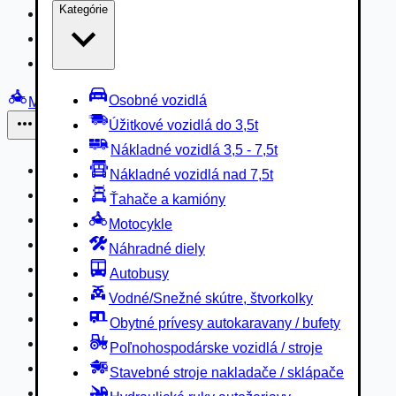
Kategórie
Nákladné vozidlá 3,5 - 7,5t
Nákladné vozidlá nad 7,5t
Ťahače a kamióny
Osobné vozidlá
Motocykle
Úžitkové vozidlá do 3,5t
Iné
Nákladné vozidlá 3,5 - 7,5t
Náhradné diely
Nákladné vozidlá nad 7,5t
Autobusy
Ťahače a kamióny
Vodné/Snežné skútre, štvorkolky
Motocykle
Obytné prívesy autokaravany / bufety
Náhradné diely
Poľnohospodárske vozidlá / stroje
Autobusy
Stavebné stroje nakladače / sklápače
Vodné/Snežné skútre, štvorkolky
Hydraulické ruky autožeriavy
Obytné prívesy autokaravany / bufety
Vysokozdvižné vozíky
Poľnohospodárske vozidlá / stroje
Špeciály/nosiče kontajnerov
Stavebné stroje nakladače / sklápače
Návesy/prívesy nadstavby