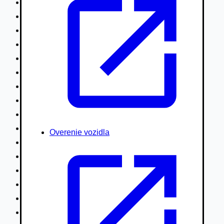
Nákladné vozidlá nad 7,5t
Ťahače a kamióny
Motocykle
Náhradné diely
Autobusy
Vodné/Snežné skútre, štvorkolky
Obytné prívesy autokaravany / bufety
Poľnohospodárske vozidlá / stroje
Stavebné stroje nakladače / sklápače
Hydraulické ruky autožeriavy
Overenie vozidla
Vysokozdvižné vozíky
Špeciály/nosiče kontajnerov
Návesy/prívesy nadstavby
Privesné vozíky
Lode/člny, lietadlá/vznášadlá
Pneumatiky disky