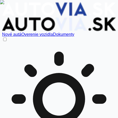
Nové autá
Overenie vozidla
Dokumenty