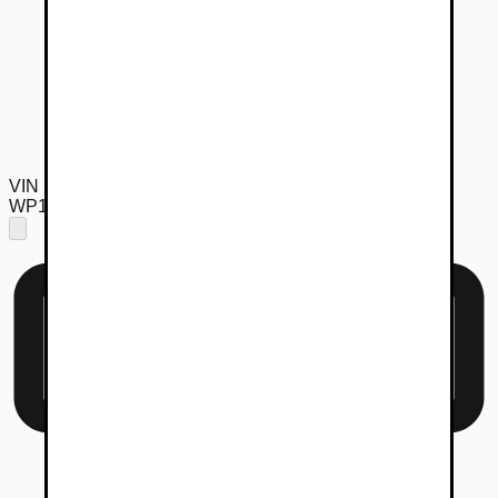
VIN
WP1ZZZ92ZHLA29887