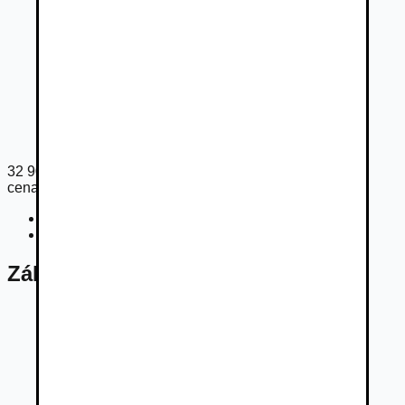
32 900
€
cena s DPH
Cena bez DPH
26 748
€
Registračný poplatok
405
€
Základné údaje