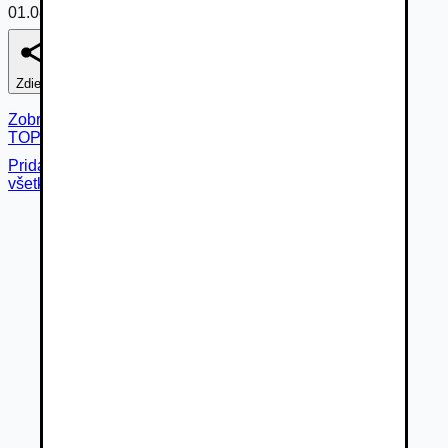
01.08.2026
Zdieľať
Nahlásiť
Zobraziť fotogalériu
TOP
Pridané cez
všetky fotky (
6
)