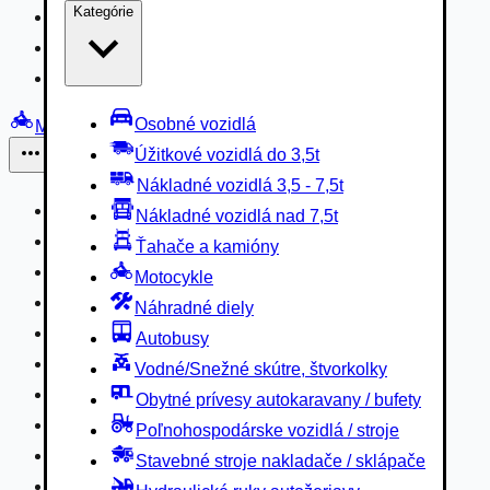
Kategórie
Nákladné vozidlá 3,5 - 7,5t
Nákladné vozidlá nad 7,5t
Ťahače a kamióny
Osobné vozidlá
Motocykle
Úžitkové vozidlá do 3,5t
Iné
Nákladné vozidlá 3,5 - 7,5t
Náhradné diely
Nákladné vozidlá nad 7,5t
Autobusy
Ťahače a kamióny
Vodné/Snežné skútre, štvorkolky
Motocykle
Obytné prívesy autokaravany / bufety
Náhradné diely
Poľnohospodárske vozidlá / stroje
Autobusy
Stavebné stroje nakladače / sklápače
Vodné/Snežné skútre, štvorkolky
Hydraulické ruky autožeriavy
Obytné prívesy autokaravany / bufety
Vysokozdvižné vozíky
Poľnohospodárske vozidlá / stroje
Špeciály/nosiče kontajnerov
Stavebné stroje nakladače / sklápače
Návesy/prívesy nadstavby