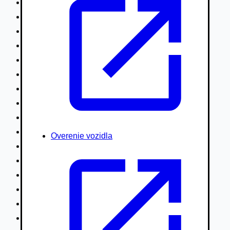
Nákladné vozidlá nad 7,5t
Ťahače a kamióny
Motocykle
Náhradné diely
Autobusy
Vodné/Snežné skútre, štvorkolky
Obytné prívesy autokaravany / bufety
Poľnohospodárske vozidlá / stroje
Stavebné stroje nakladače / sklápače
Hydraulické ruky autožeriavy
Overenie vozidla
Vysokozdvižné vozíky
Špeciály/nosiče kontajnerov
Návesy/prívesy nadstavby
Privesné vozíky
Lode/člny, lietadlá/vznášadlá
Pneumatiky disky