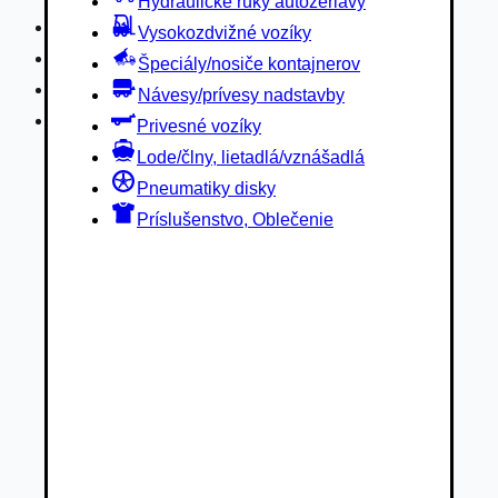
Hydraulické ruky autožeriavy
Privesné vozíky
Vysokozdvižné vozíky
Lode/člny, lietadlá/vznášadlá
Špeciály/nosiče kontajnerov
Pneumatiky disky
Návesy/prívesy nadstavby
Príslušenstvo, Oblečenie
Privesné vozíky
Lode/člny, lietadlá/vznášadlá
Pneumatiky disky
Príslušenstvo, Oblečenie