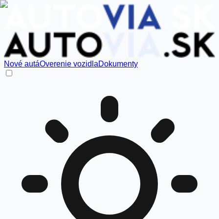
Nové autá
Overenie vozidla
Dokumenty