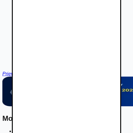
Prievidza
Mohlo by vás zaujímať
Najlacnejšie autobatérie