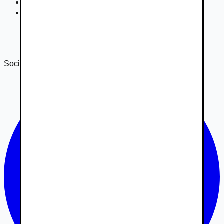
Nastavenie súkromia
DSA
Správa o transparentnosti 2024
Správa o transparentnosti 2025
Sociálne siete