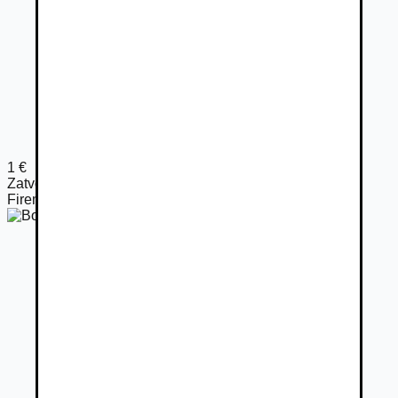
1
€
Zatvorené
Firemný predajca
Bocian