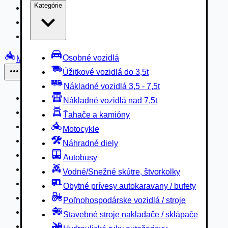
Kategórie
Nákladné vozidlá 3,5 - 7,5t
Nákladné vozidlá nad 7,5t
Ťahače a kamióny
Osobné vozidlá
Motocykle
Úžitkové vozidlá do 3,5t
Iné
Nákladné vozidlá 3,5 - 7,5t
Náhradné diely
Nákladné vozidlá nad 7,5t
Autobusy
Ťahače a kamióny
Vodné/Snežné skútre, štvorkolky
Motocykle
Obytné prívesy autokaravany / bufety
Náhradné diely
Poľnohospodárske vozidlá / stroje
Autobusy
Stavebné stroje nakladače / sklápače
Vodné/Snežné skútre, štvorkolky
Hydraulické ruky autožeriavy
Obytné prívesy autokaravany / bufety
Vysokozdvižné vozíky
Poľnohospodárske vozidlá / stroje
Špeciály/nosiče kontajnerov
Stavebné stroje nakladače / sklápače
Návesy/prívesy nadstavby