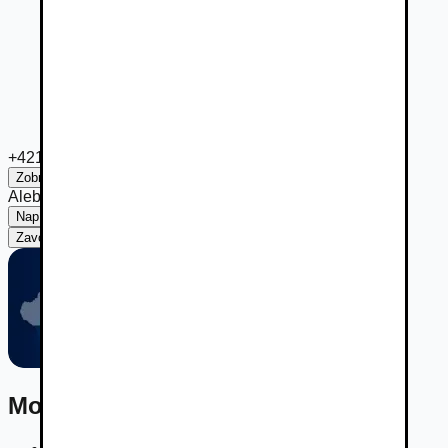
+421 905 ***
Zobraziť číslo
Alebo
Napísať
Zavolať
Napísať
Mohlo by vás zaujímať