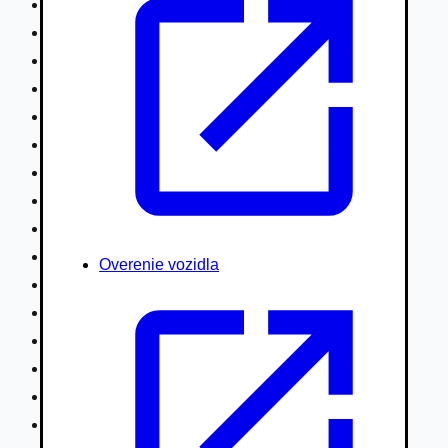
Nákladné vozidlá nad 7,5t
Ťahače a kamióny
Motocykle
Náhradné diely
Autobusy
Vodné/Snežné skútre, štvorkolky
Obytné prívesy autokaravany / bufety
Poľnohospodárske vozidlá / stroje
Stavebné stroje nakladače / sklápače
Hydraulické ruky autožeriavy
Overenie vozidla
Vysokozdvižné vozíky
Špeciály/nosiče kontajnerov
Návesy/prívesy nadstavby
Privesné vozíky
Lode/člny, lietadlá/vznášadlá
Pneumatiky disky