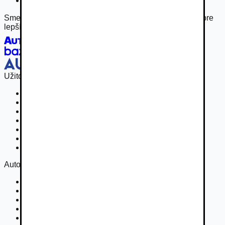
Najlacnejšie autobatérie
Sme hrdou súčasťou rodiny Autobazar.eu, spájame sily pre
lepší inzertný zážitok.
Užitočné odkazy
Osobné vozidla
Užitkové vozidlá do 3,5 t
Nákladné vozidlá 3,5 - 7,5 t
Nákladné vozidlá nad 7,5 t
Ťahače a kamióny
Motocykle
Náhradné diely
Autovia
Kontakt
Cookies
Podmienky inzercie
GDPR
Súťaž