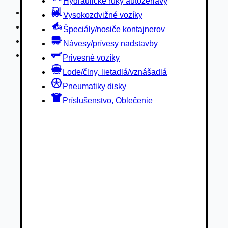
Hydraulické ruky autožeriavy
Privesné vozíky
Vysokozdvižné vozíky
Lode/člny, lietadlá/vznášadlá
Špeciály/nosiče kontajnerov
Pneumatiky disky
Návesy/prívesy nadstavby
Príslušenstvo, Oblečenie
Privesné vozíky
Lode/člny, lietadlá/vznášadlá
Pneumatiky disky
Príslušenstvo, Oblečenie