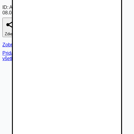
ID:
Am_C_UYCFWP
08.08.2026
Zdieľať
Nahlásiť
Zobraziť fotogalériu
Pridané cez
všetky fotky (
6
)