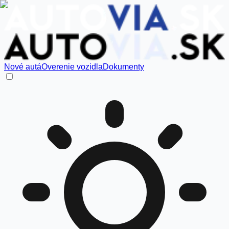
Nové autá
Overenie vozidla
Dokumenty