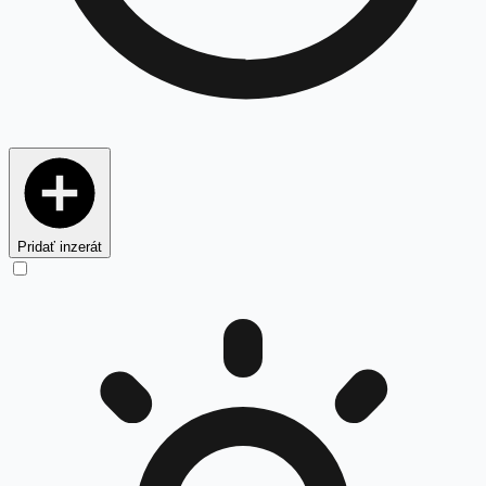
Pridať inzerát