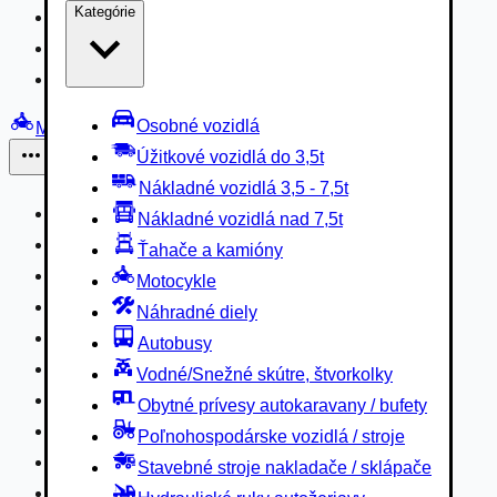
Kategórie
Nákladné vozidlá 3,5 - 7,5t
Nákladné vozidlá nad 7,5t
Ťahače a kamióny
Osobné vozidlá
Motocykle
Úžitkové vozidlá do 3,5t
Iné
Nákladné vozidlá 3,5 - 7,5t
Náhradné diely
Nákladné vozidlá nad 7,5t
Autobusy
Ťahače a kamióny
Vodné/Snežné skútre, štvorkolky
Motocykle
Obytné prívesy autokaravany / bufety
Náhradné diely
Poľnohospodárske vozidlá / stroje
Autobusy
Stavebné stroje nakladače / sklápače
Vodné/Snežné skútre, štvorkolky
Hydraulické ruky autožeriavy
Obytné prívesy autokaravany / bufety
Vysokozdvižné vozíky
Poľnohospodárske vozidlá / stroje
Špeciály/nosiče kontajnerov
Stavebné stroje nakladače / sklápače
Návesy/prívesy nadstavby