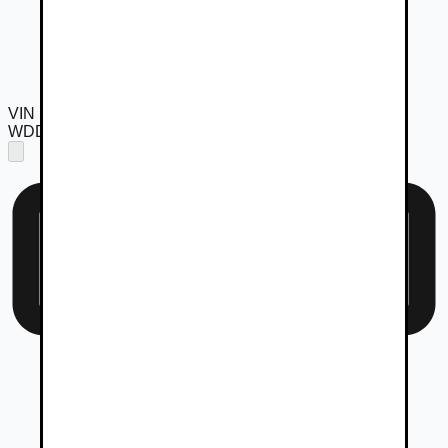
VIN
WDD2220861A375324