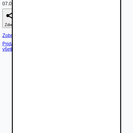
07.07.2026
Zdieľať
Nahlásiť
Zobraziť fotogalériu
Pridané cez
všetky fotky (
19
)