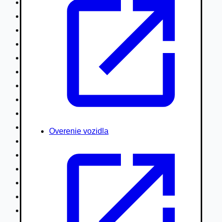
Nákladné vozidlá nad 7,5t
Ťahače a kamióny
Motocykle
Náhradné diely
Autobusy
Vodné/Snežné skútre, štvorkolky
Obytné prívesy autokaravany / bufety
Poľnohospodárske vozidlá / stroje
Stavebné stroje nakladače / sklápače
Hydraulické ruky autožeriavy
Overenie vozidla
Vysokozdvižné vozíky
Špeciály/nosiče kontajnerov
Návesy/prívesy nadstavby
Privesné vozíky
Lode/člny, lietadlá/vznášadlá
Pneumatiky disky