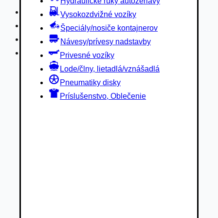
Hydraulické ruky autožeriavy
Privesné vozíky
Vysokozdvižné vozíky
Lode/člny, lietadlá/vznášadlá
Špeciály/nosiče kontajnerov
Pneumatiky disky
Návesy/prívesy nadstavby
Príslušenstvo, Oblečenie
Privesné vozíky
Lode/člny, lietadlá/vznášadlá
Pneumatiky disky
Príslušenstvo, Oblečenie