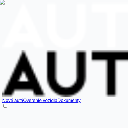
Nové autá
Overenie vozidla
Dokumenty