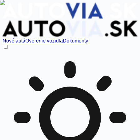
Nové autá
Overenie vozidla
Dokumenty