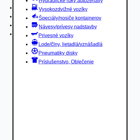
Hydraulické ruky autožeriavy
Privesné vozíky
Vysokozdvižné vozíky
Lode/člny, lietadlá/vznášadlá
Špeciály/nosiče kontajnerov
Pneumatiky disky
Návesy/prívesy nadstavby
Príslušenstvo, Oblečenie
Privesné vozíky
Lode/člny, lietadlá/vznášadlá
Pneumatiky disky
Príslušenstvo, Oblečenie