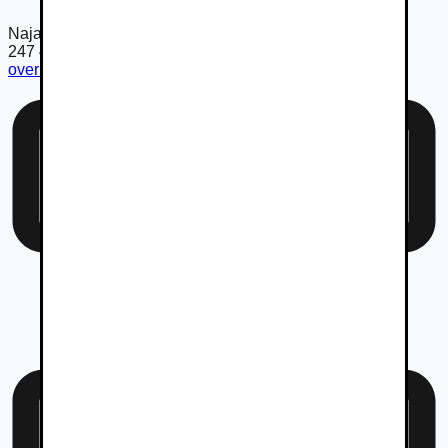
Najazdené km
247 401
km
overiť km