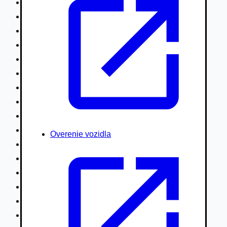
Nákladné vozidlá nad 7,5t
Ťahače a kamióny
Motocykle
Náhradné diely
Autobusy
Vodné/Snežné skútre, štvorkolky
Obytné prívesy autokaravany / bufety
Poľnohospodárske vozidlá / stroje
Stavebné stroje nakladače / sklápače
Hydraulické ruky autožeriavy
Overenie vozidla
Vysokozdvižné vozíky
Špeciály/nosiče kontajnerov
Návesy/prívesy nadstavby
Privesné vozíky
Lode/člny, lietadlá/vznášadlá
Pneumatiky disky