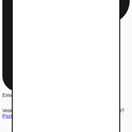
Emisná norma
Euro 5
Vedeli ste že Autovia.sk je súčasťou rodiny Autobazar.EU?
Pozrieť inzerát na