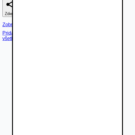
Zdieľať
Nahlásiť
Zobraziť fotogalériu
Pridané cez
všetky fotky (
15
)