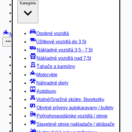
Kategórie
Nákladné vozidlá 3,5 - 7,5t
Nákladné vozidlá nad 7,5t
Ťahače a kamióny
Osobné vozidlá
Motocykle
Úžitkové vozidlá do 3,5t
Iné
Nákladné vozidlá 3,5 - 7,5t
Náhradné diely
Nákladné vozidlá nad 7,5t
Autobusy
Ťahače a kamióny
Vodné/Snežné skútre, štvorkolky
Motocykle
Obytné prívesy autokaravany / bufety
Náhradné diely
Poľnohospodárske vozidlá / stroje
Autobusy
Stavebné stroje nakladače / sklápače
Vodné/Snežné skútre, štvorkolky
Hydraulické ruky autožeriavy
Obytné prívesy autokaravany / bufety
Vysokozdvižné vozíky
Poľnohospodárske vozidlá / stroje
Špeciály/nosiče kontajnerov
Stavebné stroje nakladače / sklápače
Návesy/prívesy nadstavby