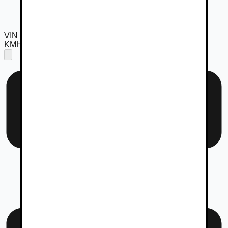
VIN
KMHB55110TW049338