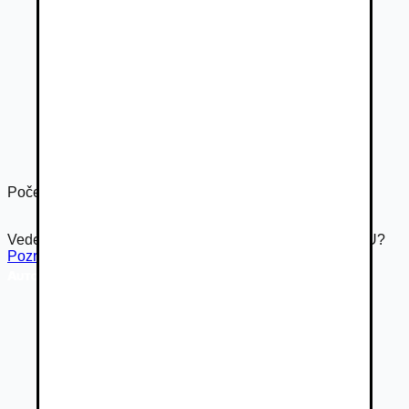
Počet dverí
5
Vedeli ste že Autovia.sk je súčasťou rodiny Autobazar.EU?
Pozrieť inzerát na