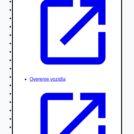
Nákladné vozidlá nad 7,5t
Ťahače a kamióny
Motocykle
Náhradné diely
Autobusy
Vodné/Snežné skútre, štvorkolky
Obytné prívesy autokaravany / bufety
Poľnohospodárske vozidlá / stroje
Stavebné stroje nakladače / sklápače
Hydraulické ruky autožeriavy
Overenie vozidla
Vysokozdvižné vozíky
Špeciály/nosiče kontajnerov
Návesy/prívesy nadstavby
Privesné vozíky
Lode/člny, lietadlá/vznášadlá
Pneumatiky disky