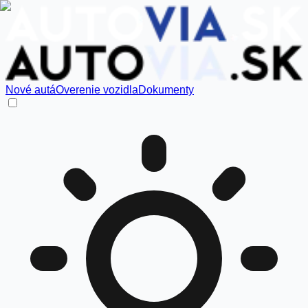
Nové autá
Overenie vozidla
Dokumenty