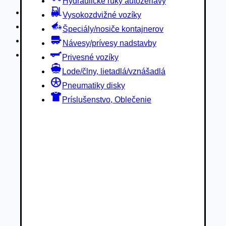
Hydraulické ruky autožeriavy
Privesné vozíky
Vysokozdvižné vozíky
Lode/člny, lietadlá/vznášadlá
Špeciály/nosiče kontajnerov
Pneumatiky disky
Návesy/prívesy nadstavby
Príslušenstvo, Oblečenie
Privesné vozíky
Lode/člny, lietadlá/vznášadlá
Pneumatiky disky
Príslušenstvo, Oblečenie