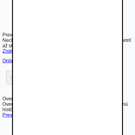
Preverte si toto vozidlo technikom od Autobazar.EU
Nechajte to na nás. Komplexné preverenie vám môže ušetriť
až stovky eur.
Zistiť viac
Online overenie
Overenie histórie vozidla
Overte si skryté poškodenia, najazdené kilometre, servisnú
históriu a ďalšie informácie.
Preveriť online