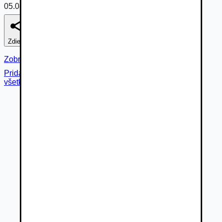
05.08.2026
Zdieľať
Nahlásiť
Zobraziť fotogalériu
Pridané cez
všetky fotky (
15
)