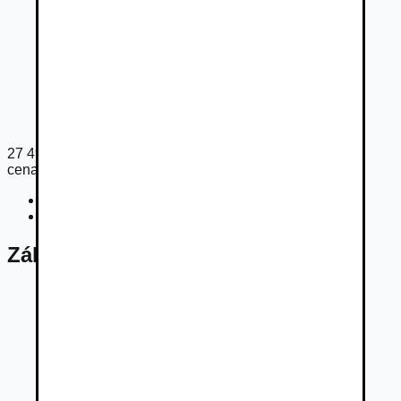
27 490
€
cena s DPH
Cena bez DPH
22 350
€
Registračný poplatok
33
€
Základné údaje