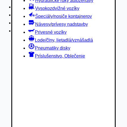
Hydraulické ruky autožeriavy
Privesné vozíky
Vysokozdvižné vozíky
Lode/člny, lietadlá/vznášadlá
Špeciály/nosiče kontajnerov
Pneumatiky disky
Návesy/prívesy nadstavby
Príslušenstvo, Oblečenie
Privesné vozíky
Lode/člny, lietadlá/vznášadlá
Pneumatiky disky
Príslušenstvo, Oblečenie