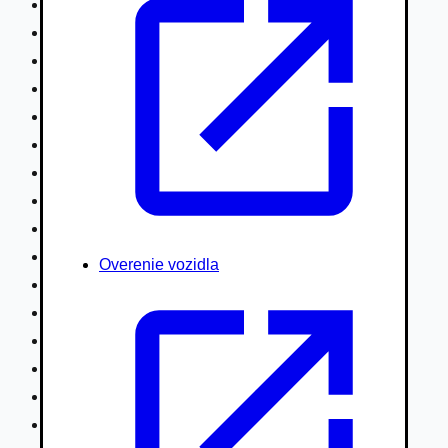
Nákladné vozidlá nad 7,5t
Ťahače a kamióny
Motocykle
Náhradné diely
Autobusy
Vodné/Snežné skútre, štvorkolky
Obytné prívesy autokaravany / bufety
Poľnohospodárske vozidlá / stroje
Stavebné stroje nakladače / sklápače
Hydraulické ruky autožeriavy
Overenie vozidla
Vysokozdvižné vozíky
Špeciály/nosiče kontajnerov
Návesy/prívesy nadstavby
Privesné vozíky
Lode/člny, lietadlá/vznášadlá
Pneumatiky disky