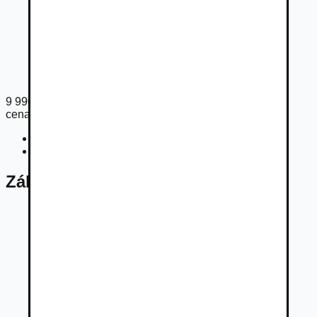
9 990
€
cena s DPH
Cena bez DPH
8 122
€
Registračný poplatok
33
€
Základné údaje