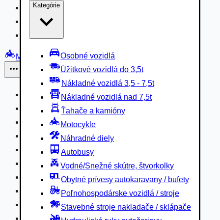
Kategórie
Nákladné vozidlá 3,5 - 7,5t
Nákladné vozidlá nad 7,5t
Ťahače a kamióny
Osobné vozidlá
Motocykle
Úžitkové vozidlá do 3,5t
Iné
Nákladné vozidlá 3,5 - 7,5t
Náhradné diely
Nákladné vozidlá nad 7,5t
Autobusy
Ťahače a kamióny
Vodné/Snežné skútre, štvorkolky
Motocykle
Obytné prívesy autokaravany / bufety
Náhradné diely
Poľnohospodárske vozidlá / stroje
Autobusy
Stavebné stroje nakladače / sklápače
Vodné/Snežné skútre, štvorkolky
Hydraulické ruky autožeriavy
Obytné prívesy autokaravany / bufety
Vysokozdvižné vozíky
Poľnohospodárske vozidlá / stroje
Špeciály/nosiče kontajnerov
Stavebné stroje nakladače / sklápače
Návesy/prívesy nadstavby