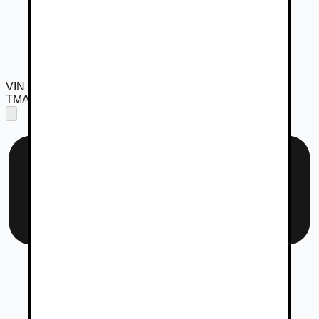
VIN
TMAH381AALJ063256