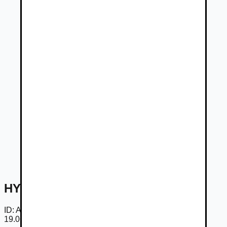
HYUNDAI i30 CW Style
ID:
Am58lqDOfDhh
19.06.2026