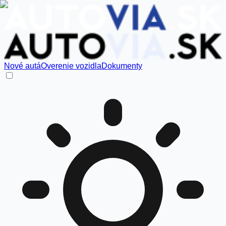
Nové autá
Overenie vozidla
Dokumenty