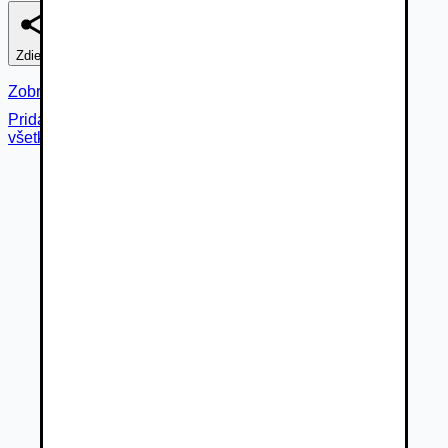
Zdieľať
Nahlásiť
Zobraziť fotogalériu
Pridané cez
všetky fotky (
44
)