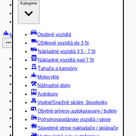
Kategórie
Nákladné vozidlá 3,5 - 7,5t
Nákladné vozidlá nad 7,5t
Ťahače a kamióny
Osobné vozidlá
Motocykle
Úžitkové vozidlá do 3,5t
Iné
Nákladné vozidlá 3,5 - 7,5t
Náhradné diely
Nákladné vozidlá nad 7,5t
Autobusy
Ťahače a kamióny
Vodné/Snežné skútre, štvorkolky
Motocykle
Obytné prívesy autokaravany / bufety
Náhradné diely
Poľnohospodárske vozidlá / stroje
Autobusy
Stavebné stroje nakladače / sklápače
Vodné/Snežné skútre, štvorkolky
Hydraulické ruky autožeriavy
Obytné prívesy autokaravany / bufety
Vysokozdvižné vozíky
Poľnohospodárske vozidlá / stroje
Špeciály/nosiče kontajnerov
Stavebné stroje nakladače / sklápače
Návesy/prívesy nadstavby