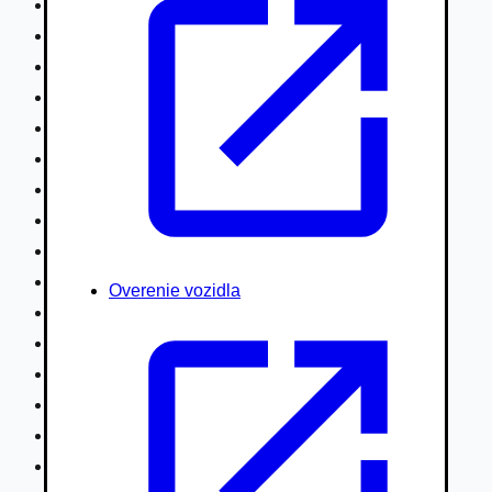
Nákladné vozidlá nad 7,5t
Ťahače a kamióny
Motocykle
Náhradné diely
Autobusy
Vodné/Snežné skútre, štvorkolky
Obytné prívesy autokaravany / bufety
Poľnohospodárske vozidlá / stroje
Stavebné stroje nakladače / sklápače
Hydraulické ruky autožeriavy
Overenie vozidla
Vysokozdvižné vozíky
Špeciály/nosiče kontajnerov
Návesy/prívesy nadstavby
Privesné vozíky
Lode/člny, lietadlá/vznášadlá
Pneumatiky disky