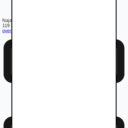
Najazdené km
119 390
km
overiť km