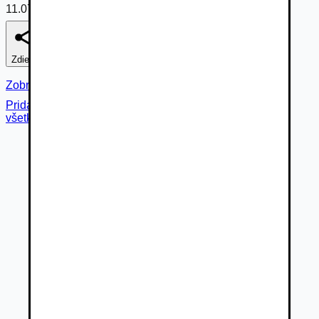
11.07.2026
Zdieľať
Nahlásiť
Zobraziť fotogalériu
Pridané cez
všetky fotky (
17
)