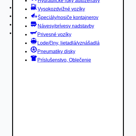
Hydraulické ruky autožeriavy
Privesné vozíky
Vysokozdvižné vozíky
Lode/člny, lietadlá/vznášadlá
Špeciály/nosiče kontajnerov
Pneumatiky disky
Návesy/prívesy nadstavby
Príslušenstvo, Oblečenie
Privesné vozíky
Lode/člny, lietadlá/vznášadlá
Pneumatiky disky
Príslušenstvo, Oblečenie