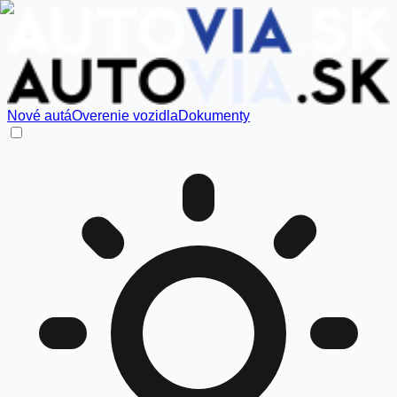
Nové autá
Overenie vozidla
Dokumenty