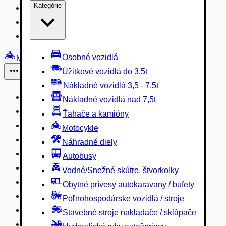
Kategórie
Nákladné vozidlá 3,5 - 7,5t
Nákladné vozidlá nad 7,5t
Ťahače a kamióny
Osobné vozidlá
Motocykle
Úžitkové vozidlá do 3,5t
Iné
Nákladné vozidlá 3,5 - 7,5t
Náhradné diely
Nákladné vozidlá nad 7,5t
Autobusy
Ťahače a kamióny
Vodné/Snežné skútre, štvorkolky
Motocykle
Obytné prívesy autokaravany / bufety
Náhradné diely
Poľnohospodárske vozidlá / stroje
Autobusy
Stavebné stroje nakladače / sklápače
Vodné/Snežné skútre, štvorkolky
Hydraulické ruky autožeriavy
Obytné prívesy autokaravany / bufety
Vysokozdvižné vozíky
Poľnohospodárske vozidlá / stroje
Špeciály/nosiče kontajnerov
Stavebné stroje nakladače / sklápače
Návesy/prívesy nadstavby