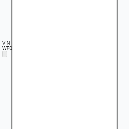
VIN
WF0WXXTACWME20723