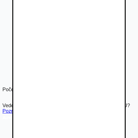
Počet dverí
3
Vedeli ste že Autovia.sk je súčasťou rodiny Autobazar.EU?
Pozrieť inzerát na