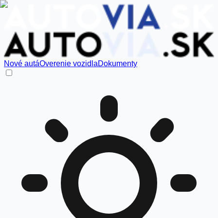
Nové autá
Overenie vozidla
Dokumenty