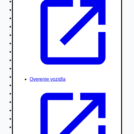
Nákladné vozidlá nad 7,5t
Ťahače a kamióny
Motocykle
Náhradné diely
Autobusy
Vodné/Snežné skútre, štvorkolky
Obytné prívesy autokaravany / bufety
Poľnohospodárske vozidlá / stroje
Stavebné stroje nakladače / sklápače
Hydraulické ruky autožeriavy
Overenie vozidla
Vysokozdvižné vozíky
Špeciály/nosiče kontajnerov
Návesy/prívesy nadstavby
Privesné vozíky
Lode/člny, lietadlá/vznášadlá
Pneumatiky disky