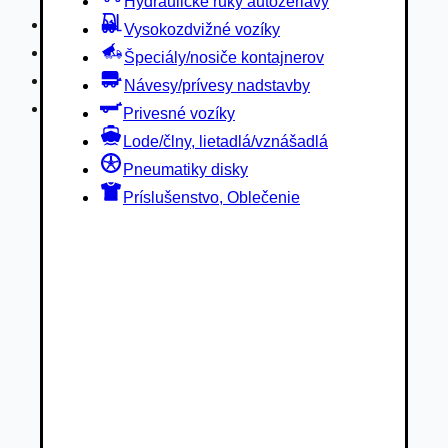
Hydraulické ruky autožeriavy
Privesné vozíky
Vysokozdvižné vozíky
Lode/člny, lietadlá/vznášadlá
Špeciály/nosiče kontajnerov
Pneumatiky disky
Návesy/prívesy nadstavby
Príslušenstvo, Oblečenie
Privesné vozíky
Lode/člny, lietadlá/vznášadlá
Pneumatiky disky
Príslušenstvo, Oblečenie