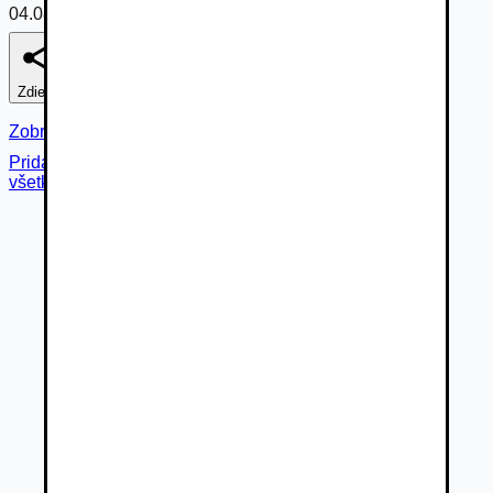
04.08.2026
Zdieľať
Nahlásiť
Zobraziť fotogalériu
Pridané cez
všetky fotky (
17
)