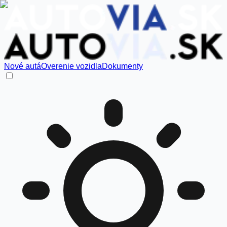
Nové autá
Overenie vozidla
Dokumenty