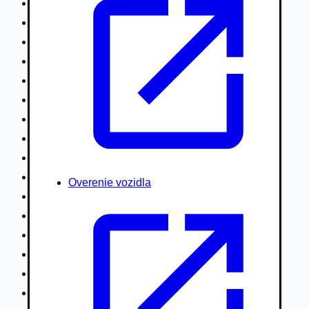
Nákladné vozidlá nad 7,5t
Ťahače a kamióny
Motocykle
Náhradné diely
Autobusy
Vodné/Snežné skútre, štvorkolky
Obytné prívesy autokaravany / bufety
Poľnohospodárske vozidlá / stroje
Stavebné stroje nakladače / sklápače
Hydraulické ruky autožeriavy
Overenie vozidla
Vysokozdvižné vozíky
Špeciály/nosiče kontajnerov
Návesy/prívesy nadstavby
Privesné vozíky
Lode/člny, lietadlá/vznášadlá
Pneumatiky disky