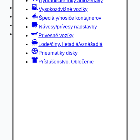
Hydraulické ruky autožeriavy
Privesné vozíky
Vysokozdvižné vozíky
Lode/člny, lietadlá/vznášadlá
Špeciály/nosiče kontajnerov
Pneumatiky disky
Návesy/prívesy nadstavby
Príslušenstvo, Oblečenie
Privesné vozíky
Lode/člny, lietadlá/vznášadlá
Pneumatiky disky
Príslušenstvo, Oblečenie