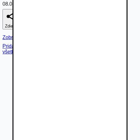
08.08.2026
Zdieľať
Nahlásiť
Zobraziť fotogalériu
Pridané cez
všetky fotky (
97
)