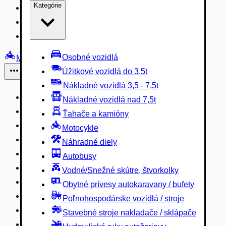
Kategórie
Nákladné vozidlá 3,5 - 7,5t
Nákladné vozidlá nad 7,5t
Ťahače a kamióny
Osobné vozidlá
Motocykle
Úžitkové vozidlá do 3,5t
Iné
Nákladné vozidlá 3,5 - 7,5t
Náhradné diely
Nákladné vozidlá nad 7,5t
Autobusy
Ťahače a kamióny
Vodné/Snežné skútre, štvorkolky
Motocykle
Obytné prívesy autokaravany / bufety
Náhradné diely
Poľnohospodárske vozidlá / stroje
Autobusy
Stavebné stroje nakladače / sklápače
Vodné/Snežné skútre, štvorkolky
Hydraulické ruky autožeriavy
Obytné prívesy autokaravany / bufety
Vysokozdvižné vozíky
Poľnohospodárske vozidlá / stroje
Špeciály/nosiče kontajnerov
Stavebné stroje nakladače / sklápače
Návesy/prívesy nadstavby