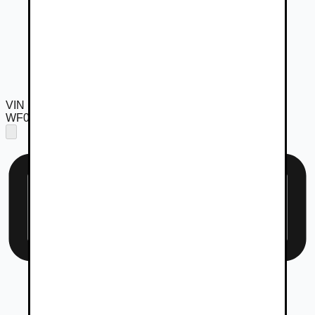
VIN
WF03XXTTG3NS60937