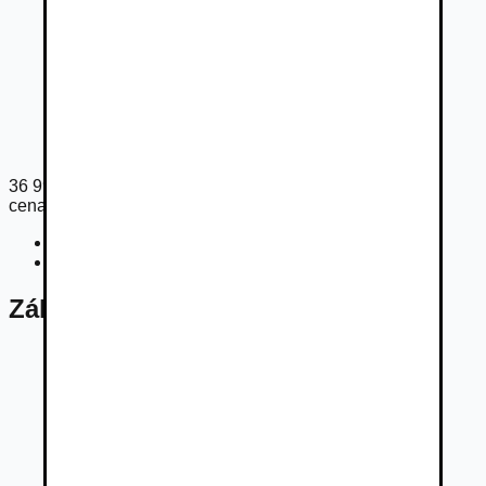
36 999
€
cena s DPH
Cena bez DPH
30 081
€
Registračný poplatok
33
€
Základné údaje