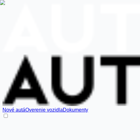
Nové autá
Overenie vozidla
Dokumenty