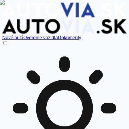
Nové autá
Overenie vozidla
Dokumenty