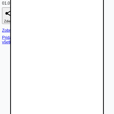
01.07.2026
Zdieľať
Nahlásiť
Zobraziť fotogalériu
Pridané cez
všetky fotky (
21
)