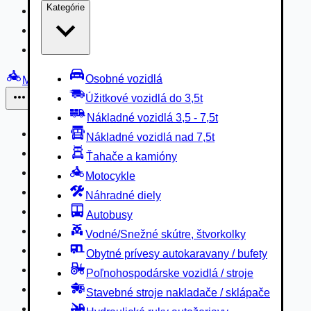
Kategórie
Nákladné vozidlá 3,5 - 7,5t
Nákladné vozidlá nad 7,5t
Ťahače a kamióny
Osobné vozidlá
Motocykle
Úžitkové vozidlá do 3,5t
Iné
Nákladné vozidlá 3,5 - 7,5t
Náhradné diely
Nákladné vozidlá nad 7,5t
Autobusy
Ťahače a kamióny
Vodné/Snežné skútre, štvorkolky
Motocykle
Obytné prívesy autokaravany / bufety
Náhradné diely
Poľnohospodárske vozidlá / stroje
Autobusy
Stavebné stroje nakladače / sklápače
Vodné/Snežné skútre, štvorkolky
Hydraulické ruky autožeriavy
Obytné prívesy autokaravany / bufety
Vysokozdvižné vozíky
Poľnohospodárske vozidlá / stroje
Špeciály/nosiče kontajnerov
Stavebné stroje nakladače / sklápače
Návesy/prívesy nadstavby