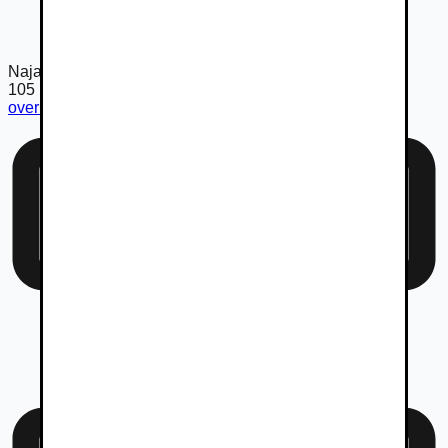
Najazdené km
105 160
km
overiť km