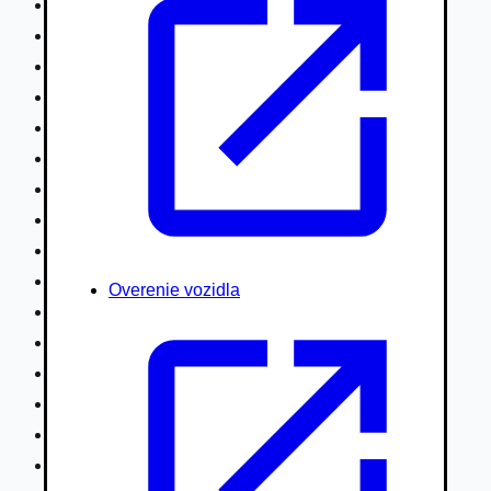
Nákladné vozidlá nad 7,5t
Ťahače a kamióny
Motocykle
Náhradné diely
Autobusy
Vodné/Snežné skútre, štvorkolky
Obytné prívesy autokaravany / bufety
Poľnohospodárske vozidlá / stroje
Stavebné stroje nakladače / sklápače
Hydraulické ruky autožeriavy
Overenie vozidla
Vysokozdvižné vozíky
Špeciály/nosiče kontajnerov
Návesy/prívesy nadstavby
Privesné vozíky
Lode/člny, lietadlá/vznášadlá
Pneumatiky disky