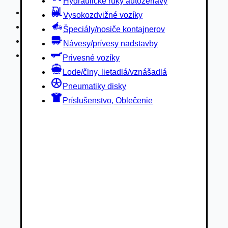
Hydraulické ruky autožeriavy
Privesné vozíky
Vysokozdvižné vozíky
Lode/člny, lietadlá/vznášadlá
Špeciály/nosiče kontajnerov
Pneumatiky disky
Návesy/prívesy nadstavby
Príslušenstvo, Oblečenie
Privesné vozíky
Lode/člny, lietadlá/vznášadlá
Pneumatiky disky
Príslušenstvo, Oblečenie