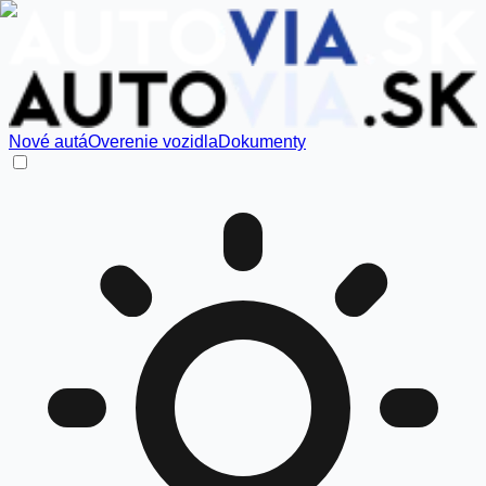
Nové autá
Overenie vozidla
Dokumenty