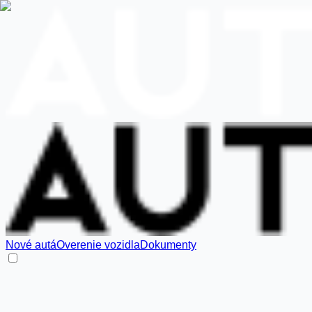
Nové autá
Overenie vozidla
Dokumenty