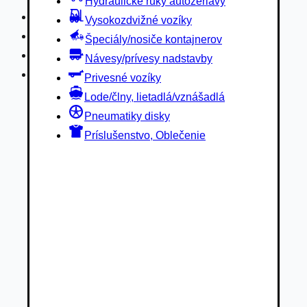
Hydraulické ruky autožeriavy
Privesné vozíky
Vysokozdvižné vozíky
Lode/člny, lietadlá/vznášadlá
Špeciály/nosiče kontajnerov
Pneumatiky disky
Návesy/prívesy nadstavby
Príslušenstvo, Oblečenie
Privesné vozíky
Lode/člny, lietadlá/vznášadlá
Pneumatiky disky
Príslušenstvo, Oblečenie