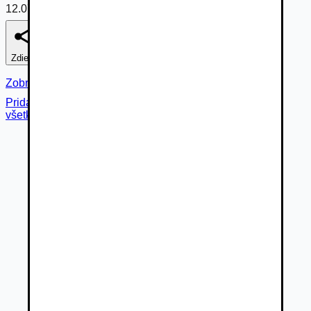
12.07.2026
Zdieľať
Nahlásiť
Zobraziť fotogalériu
Pridané cez
všetky fotky (
13
)