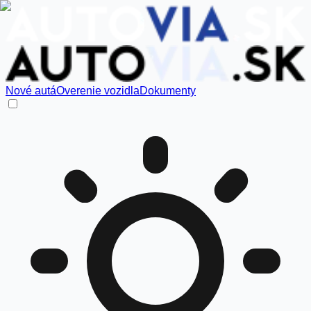
Nové autá
Overenie vozidla
Dokumenty