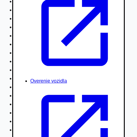
Nákladné vozidlá nad 7,5t
Ťahače a kamióny
Motocykle
Náhradné diely
Autobusy
Vodné/Snežné skútre, štvorkolky
Obytné prívesy autokaravany / bufety
Poľnohospodárske vozidlá / stroje
Stavebné stroje nakladače / sklápače
Hydraulické ruky autožeriavy
Overenie vozidla
Vysokozdvižné vozíky
Špeciály/nosiče kontajnerov
Návesy/prívesy nadstavby
Privesné vozíky
Lode/člny, lietadlá/vznášadlá
Pneumatiky disky