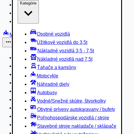
Kategórie
Nákladné vozidlá 3,5 - 7,5t
Nákladné vozidlá nad 7,5t
Ťahače a kamióny
Osobné vozidlá
Motocykle
Úžitkové vozidlá do 3,5t
Iné
Nákladné vozidlá 3,5 - 7,5t
Náhradné diely
Nákladné vozidlá nad 7,5t
Autobusy
Ťahače a kamióny
Vodné/Snežné skútre, štvorkolky
Motocykle
Obytné prívesy autokaravany / bufety
Náhradné diely
Poľnohospodárske vozidlá / stroje
Autobusy
Stavebné stroje nakladače / sklápače
Vodné/Snežné skútre, štvorkolky
Hydraulické ruky autožeriavy
Obytné prívesy autokaravany / bufety
Vysokozdvižné vozíky
Poľnohospodárske vozidlá / stroje
Špeciály/nosiče kontajnerov
Stavebné stroje nakladače / sklápače
Návesy/prívesy nadstavby