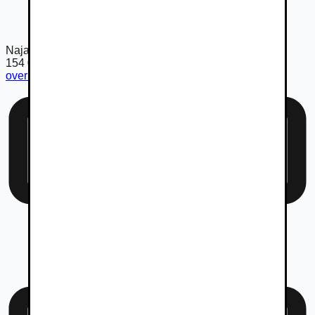
Najazdené km
154 027
km
overiť km