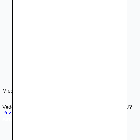
Miest na sedenie
9
Vedeli ste že Autovia.sk je súčasťou rodiny Autobazar.EU?
Pozrieť inzerát na