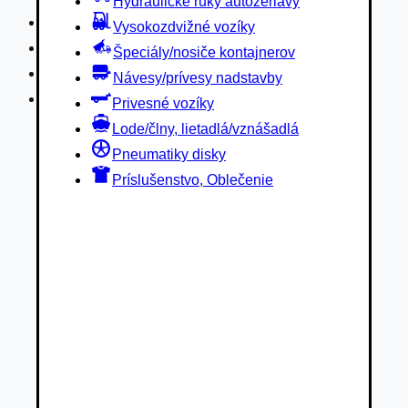
Hydraulické ruky autožeriavy
Privesné vozíky
Vysokozdvižné vozíky
Lode/člny, lietadlá/vznášadlá
Špeciály/nosiče kontajnerov
Pneumatiky disky
Návesy/prívesy nadstavby
Príslušenstvo, Oblečenie
Privesné vozíky
Lode/člny, lietadlá/vznášadlá
Pneumatiky disky
Príslušenstvo, Oblečenie