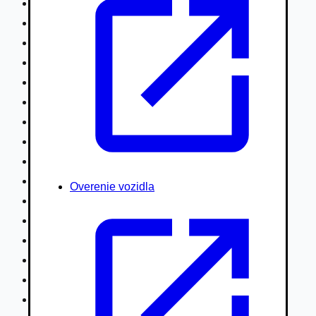
Nákladné vozidlá nad 7,5t
Ťahače a kamióny
Motocykle
Náhradné diely
Autobusy
Vodné/Snežné skútre, štvorkolky
Obytné prívesy autokaravany / bufety
Poľnohospodárske vozidlá / stroje
Stavebné stroje nakladače / sklápače
Hydraulické ruky autožeriavy
Overenie vozidla
Vysokozdvižné vozíky
Špeciály/nosiče kontajnerov
Návesy/prívesy nadstavby
Privesné vozíky
Lode/člny, lietadlá/vznášadlá
Pneumatiky disky