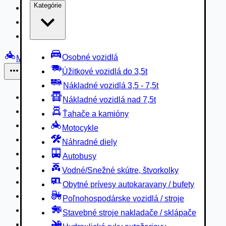
Kategórie
Nákladné vozidlá 3,5 - 7,5t
Nákladné vozidlá nad 7,5t
Ťahače a kamióny
Osobné vozidlá
Motocykle
Úžitkové vozidlá do 3,5t
Iné
Nákladné vozidlá 3,5 - 7,5t
Náhradné diely
Nákladné vozidlá nad 7,5t
Autobusy
Ťahače a kamióny
Vodné/Snežné skútre, štvorkolky
Motocykle
Obytné prívesy autokaravany / bufety
Náhradné diely
Poľnohospodárske vozidlá / stroje
Autobusy
Stavebné stroje nakladače / sklápače
Vodné/Snežné skútre, štvorkolky
Hydraulické ruky autožeriavy
Obytné prívesy autokaravany / bufety
Vysokozdvižné vozíky
Poľnohospodárske vozidlá / stroje
Špeciály/nosiče kontajnerov
Stavebné stroje nakladače / sklápače
Návesy/prívesy nadstavby