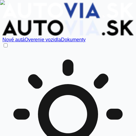
Nové autá
Overenie vozidla
Dokumenty