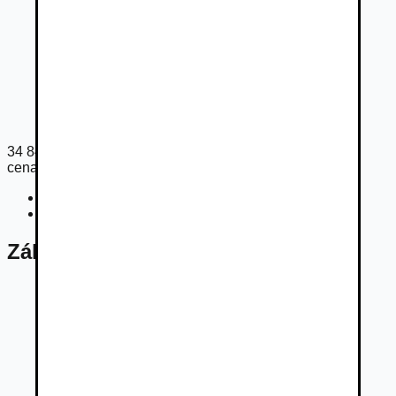
34 840
€
cena s DPH
Cena bez DPH
28 326
€
Registračný poplatok
33
€
Základné údaje