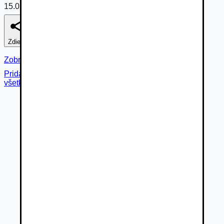
15.05.2026
Zdieľať
Nahlásiť
Zobraziť fotogalériu
Pridané cez
všetky fotky (
14
)