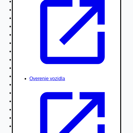
Nákladné vozidlá nad 7,5t
Ťahače a kamióny
Motocykle
Náhradné diely
Autobusy
Vodné/Snežné skútre, štvorkolky
Obytné prívesy autokaravany / bufety
Poľnohospodárske vozidlá / stroje
Stavebné stroje nakladače / sklápače
Hydraulické ruky autožeriavy
Overenie vozidla
Vysokozdvižné vozíky
Špeciály/nosiče kontajnerov
Návesy/prívesy nadstavby
Privesné vozíky
Lode/člny, lietadlá/vznášadlá
Pneumatiky disky