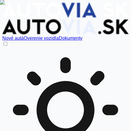
Nové autá
Overenie vozidla
Dokumenty