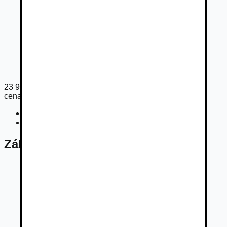
23 990
€
cena s DPH
Cena bez DPH
19 505
€
Registračný poplatok
54
€
Základné údaje