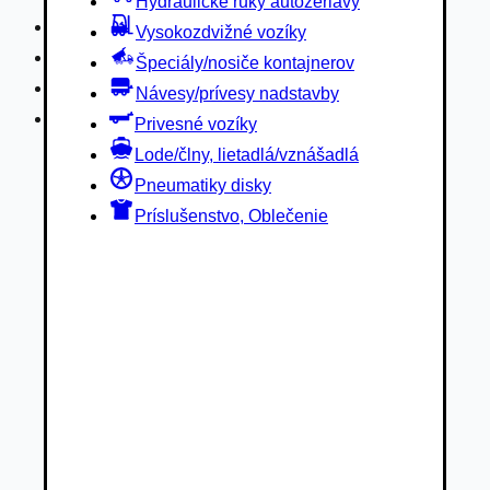
Hydraulické ruky autožeriavy
Privesné vozíky
Vysokozdvižné vozíky
Lode/člny, lietadlá/vznášadlá
Špeciály/nosiče kontajnerov
Pneumatiky disky
Návesy/prívesy nadstavby
Príslušenstvo, Oblečenie
Privesné vozíky
Lode/člny, lietadlá/vznášadlá
Pneumatiky disky
Príslušenstvo, Oblečenie