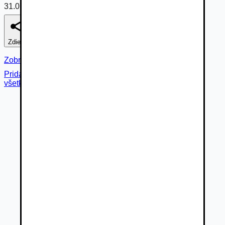
31.07.2026
Zdieľať
Nahlásiť
Zobraziť fotogalériu
Pridané cez
všetky fotky (
20
)