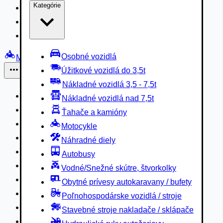
Kategórie
Nákladné vozidlá 3,5 - 7,5t
Nákladné vozidlá nad 7,5t
Ťahače a kamióny
Osobné vozidlá
Motocykle
Úžitkové vozidlá do 3,5t
Iné
Nákladné vozidlá 3,5 - 7,5t
Náhradné diely
Nákladné vozidlá nad 7,5t
Autobusy
Ťahače a kamióny
Vodné/Snežné skútre, štvorkolky
Motocykle
Obytné prívesy autokaravany / bufety
Náhradné diely
Poľnohospodárske vozidlá / stroje
Autobusy
Stavebné stroje nakladače / sklápače
Vodné/Snežné skútre, štvorkolky
Hydraulické ruky autožeriavy
Obytné prívesy autokaravany / bufety
Vysokozdvižné vozíky
Poľnohospodárske vozidlá / stroje
Špeciály/nosiče kontajnerov
Stavebné stroje nakladače / sklápače
Návesy/prívesy nadstavby