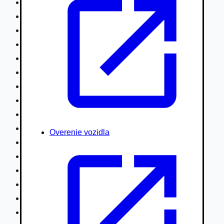
Nákladné vozidlá nad 7,5t
Ťahače a kamióny
Motocykle
Náhradné diely
Autobusy
Vodné/Snežné skútre, štvorkolky
Obytné prívesy autokaravany / bufety
Poľnohospodárske vozidlá / stroje
Stavebné stroje nakladače / sklápače
Hydraulické ruky autožeriavy
Overenie vozidla
Vysokozdvižné vozíky
Špeciály/nosiče kontajnerov
Návesy/prívesy nadstavby
Privesné vozíky
Lode/člny, lietadlá/vznášadlá
Pneumatiky disky