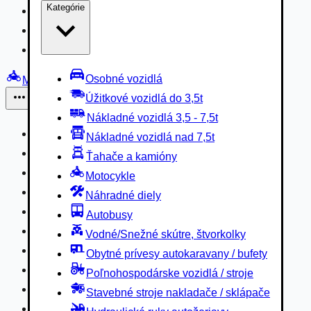
Kategórie
Nákladné vozidlá 3,5 - 7,5t
Nákladné vozidlá nad 7,5t
Ťahače a kamióny
Osobné vozidlá
Motocykle
Úžitkové vozidlá do 3,5t
Iné
Nákladné vozidlá 3,5 - 7,5t
Náhradné diely
Nákladné vozidlá nad 7,5t
Autobusy
Ťahače a kamióny
Vodné/Snežné skútre, štvorkolky
Motocykle
Obytné prívesy autokaravany / bufety
Náhradné diely
Poľnohospodárske vozidlá / stroje
Autobusy
Stavebné stroje nakladače / sklápače
Vodné/Snežné skútre, štvorkolky
Hydraulické ruky autožeriavy
Obytné prívesy autokaravany / bufety
Vysokozdvižné vozíky
Poľnohospodárske vozidlá / stroje
Špeciály/nosiče kontajnerov
Stavebné stroje nakladače / sklápače
Návesy/prívesy nadstavby