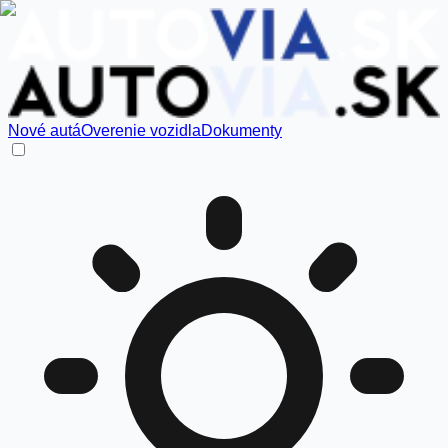
Nové autá
Overenie vozidla
Dokumenty