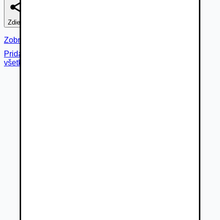
Zdieľať
Nahlásiť
Zobraziť fotogalériu
Pridané cez
všetky fotky (
9
)