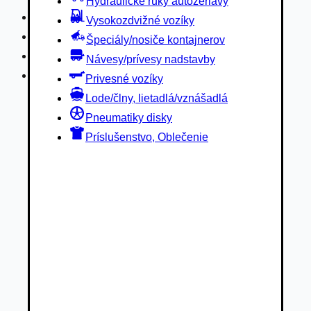
Hydraulické ruky autožeriavy
Privesné vozíky
Vysokozdvižné vozíky
Lode/člny, lietadlá/vznášadlá
Špeciály/nosiče kontajnerov
Pneumatiky disky
Návesy/prívesy nadstavby
Príslušenstvo, Oblečenie
Privesné vozíky
Lode/člny, lietadlá/vznášadlá
Pneumatiky disky
Príslušenstvo, Oblečenie