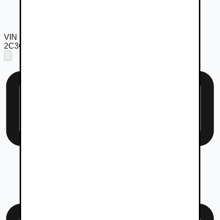
VIN
2C3CDXJG0KH547827