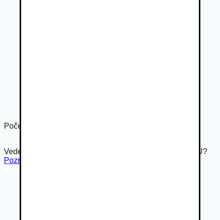
Počet dverí
5
Vedeli ste že Autovia.sk je súčasťou rodiny Autobazar.EU?
Pozrieť inzerát na