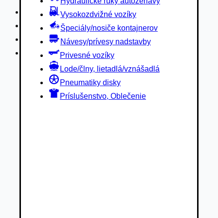
Hydraulické ruky autožeriavy
Privesné vozíky
Vysokozdvižné vozíky
Lode/člny, lietadlá/vznášadlá
Špeciály/nosiče kontajnerov
Pneumatiky disky
Návesy/prívesy nadstavby
Príslušenstvo, Oblečenie
Privesné vozíky
Lode/člny, lietadlá/vznášadlá
Pneumatiky disky
Príslušenstvo, Oblečenie