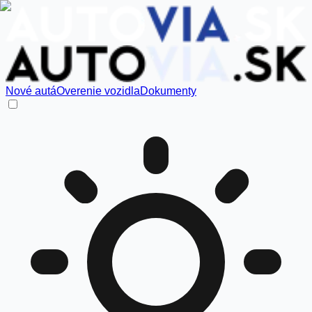
Nové autá
Overenie vozidla
Dokumenty