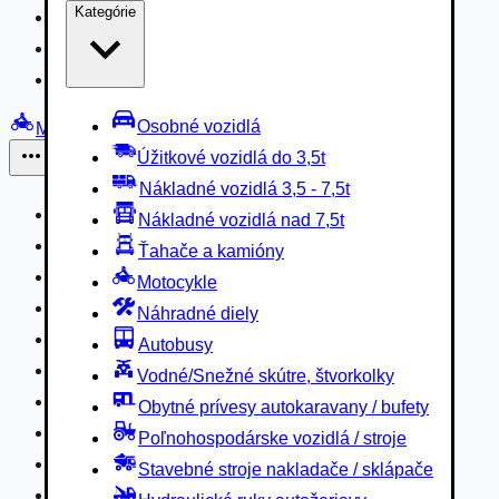
Kategórie
Nákladné vozidlá 3,5 - 7,5t
Nákladné vozidlá nad 7,5t
Ťahače a kamióny
Osobné vozidlá
Motocykle
Úžitkové vozidlá do 3,5t
Iné
Nákladné vozidlá 3,5 - 7,5t
Náhradné diely
Nákladné vozidlá nad 7,5t
Autobusy
Ťahače a kamióny
Vodné/Snežné skútre, štvorkolky
Motocykle
Obytné prívesy autokaravany / bufety
Náhradné diely
Poľnohospodárske vozidlá / stroje
Autobusy
Stavebné stroje nakladače / sklápače
Vodné/Snežné skútre, štvorkolky
Hydraulické ruky autožeriavy
Obytné prívesy autokaravany / bufety
Vysokozdvižné vozíky
Poľnohospodárske vozidlá / stroje
Špeciály/nosiče kontajnerov
Stavebné stroje nakladače / sklápače
Návesy/prívesy nadstavby