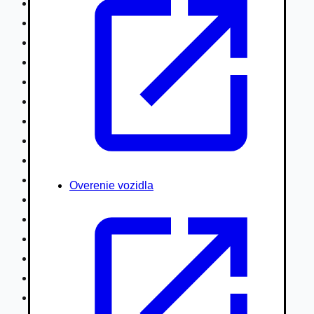
Nákladné vozidlá nad 7,5t
Ťahače a kamióny
Motocykle
Náhradné diely
Autobusy
Vodné/Snežné skútre, štvorkolky
Obytné prívesy autokaravany / bufety
Poľnohospodárske vozidlá / stroje
Stavebné stroje nakladače / sklápače
Hydraulické ruky autožeriavy
Overenie vozidla
Vysokozdvižné vozíky
Špeciály/nosiče kontajnerov
Návesy/prívesy nadstavby
Privesné vozíky
Lode/člny, lietadlá/vznášadlá
Pneumatiky disky