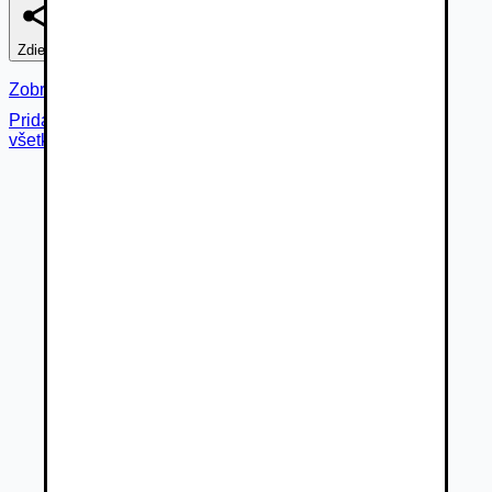
Zdieľať
Nahlásiť
Zobraziť fotogalériu
Pridané cez
všetky fotky (
21
)