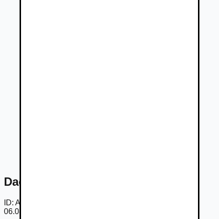
Dacia Sandero Journey TCe 100
ID:
AmvIBcZkZrS
06.08.2026