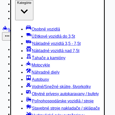
Kategórie
Nákladné vozidlá 3,5 - 7,5t
Nákladné vozidlá nad 7,5t
Ťahače a kamióny
Osobné vozidlá
Motocykle
Úžitkové vozidlá do 3,5t
Iné
Nákladné vozidlá 3,5 - 7,5t
Náhradné diely
Nákladné vozidlá nad 7,5t
Autobusy
Ťahače a kamióny
Vodné/Snežné skútre, štvorkolky
Motocykle
Obytné prívesy autokaravany / bufety
Náhradné diely
Poľnohospodárske vozidlá / stroje
Autobusy
Stavebné stroje nakladače / sklápače
Vodné/Snežné skútre, štvorkolky
Hydraulické ruky autožeriavy
Obytné prívesy autokaravany / bufety
Vysokozdvižné vozíky
Poľnohospodárske vozidlá / stroje
Špeciály/nosiče kontajnerov
Stavebné stroje nakladače / sklápače
Návesy/prívesy nadstavby