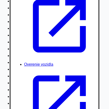
Nákladné vozidlá nad 7,5t
Ťahače a kamióny
Motocykle
Náhradné diely
Autobusy
Vodné/Snežné skútre, štvorkolky
Obytné prívesy autokaravany / bufety
Poľnohospodárske vozidlá / stroje
Stavebné stroje nakladače / sklápače
Hydraulické ruky autožeriavy
Overenie vozidla
Vysokozdvižné vozíky
Špeciály/nosiče kontajnerov
Návesy/prívesy nadstavby
Privesné vozíky
Lode/člny, lietadlá/vznášadlá
Pneumatiky disky