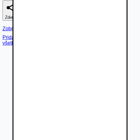
Zdieľať
Nahlásiť
Zobraziť fotogalériu
Pridané cez
všetky fotky (
12
)