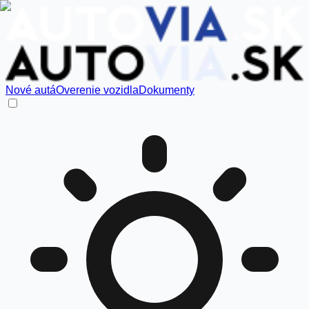
Nové autá
Overenie vozidla
Dokumenty