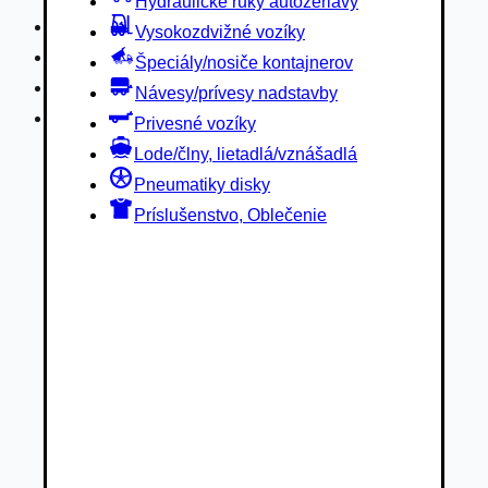
Hydraulické ruky autožeriavy
Privesné vozíky
Vysokozdvižné vozíky
Lode/člny, lietadlá/vznášadlá
Špeciály/nosiče kontajnerov
Pneumatiky disky
Návesy/prívesy nadstavby
Príslušenstvo, Oblečenie
Privesné vozíky
Lode/člny, lietadlá/vznášadlá
Pneumatiky disky
Príslušenstvo, Oblečenie